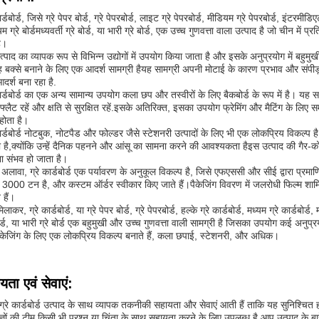
ार्डबोर्ड, जिसे ग्रे पेपर बोर्ड, ग्रे पेपरबोर्ड, लाइट ग्रे पेपरबोर्ड, मीडियम ग्रे पेपरबोर्ड, इंटरमीडिए
्यम ग्रे बोर्डमध्यवर्ती ग्रे बोर्ड, या भारी ग्रे बोर्ड, एक उच्च गुणवत्ता वाला उत्पाद है जो चीन 
ै।
्पाद का व्यापक रूप से विभिन्न उद्योगों में उपयोग किया जाता है और इसके अनुप्रयोग में बहुमुखी ह
 बक्से बनाने के लिए एक आदर्श सामग्री हैयह सामग्री अपनी मोटाई के कारण प्रभाव और संपीड़न
दर्श बना रहा है.
कार्डबोर्ड का एक अन्य सामान्य उपयोग कला छप और तस्वीरों के लिए बैकबोर्ड के रूप में है। य
 फ्लैट रहें और क्षति से सुरक्षित रहें.इसके अतिरिक्त, इसका उपयोग फ्रेमिंग और मैटिंग के लिए
होता है।
कार्डबोर्ड नोटबुक, नोटपैड और फोल्डर जैसे स्टेशनरी उत्पादों के लिए भी एक लोकप्रिय विकल्प 
 है,क्योंकि उन्हें दैनिक पहनने और आंसू का सामना करने की आवश्यकता हैइस उत्पाद की गैर-
ा संभव हो जाता है।
अलावा, ग्रे कार्डबोर्ड एक पर्यावरण के अनुकूल विकल्प है, जिसे एफएससी और सीई द्वारा प्रमाणि
ा 3000 टन है, और कस्टम ऑर्डर स्वीकार किए जाते हैं।पैकेजिंग विवरण में जलरोधी फिल्म शाम
हैं।
लाकर, ग्रे कार्डबोर्ड, या ग्रे पेपर बोर्ड, ग्रे पेपरबोर्ड, हल्के ग्रे कार्डबोर्ड, मध्यम ग्रे कार्डबोर्ड, मध
बोर्ड, या भारी ग्रे बोर्ड एक बहुमुखी और उच्च गुणवत्ता वाली सामग्री है जिसका उपयोग कई अनुप
ैकेजिंग के लिए एक लोकप्रिय विकल्प बनाते हैं, कला छपाई, स्टेशनरी, और अधिक।
यता एवं सेवाएं:
 ग्रे कार्डबोर्ड उत्पाद के साथ व्यापक तकनीकी सहायता और सेवाएं आती हैं ताकि यह सुनिश्चित 
ज्ञों की टीम किसी भी प्रश्न या चिंता के साथ सहायता करने के लिए उपलब्ध है आप उत्पाद के बार