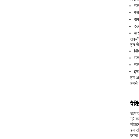
उत्
स्
सम
रख
वा
तकनीक
इन सेव
वि
उत्
उत्
इष्
हम अप
हमसे 
पैक
उत्पा
ग्रे 
नौवह
हम सं
जाता 