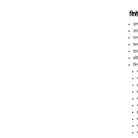
विशे
उत्
उप
पल
कस्
दाल
को
भिन
ग
ग
म
म
भ