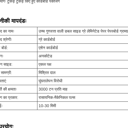
ोगः टुकड़े टुकड़े किए हुए कार्डबोर्ड पैकेजिंग
ीकी मापदंडः
ाद का नामः
उच्च गुणवत्ता वाली डबल साइड ग्रे लेमिनेटेड पेपर पेपरबोर्ड ग्
ाद श्रेणीः
ग्रे कार्डबोर्ड
 बोर्ड:
एशेन कार्डबोर्ड
ंगः
अनकोटेड
ंग साइड:
एकल पक्ष
 सामग्री:
मिश्रित दाल
षताएं:
घुंघरालेपन विरोधी
ति की क्षमताः
3000 टन प्रति माह
िंग का प्रकार:
रासायनिक-मैकेनिकल पल्स
ईः
10-30 मिमी
प्रयोग: