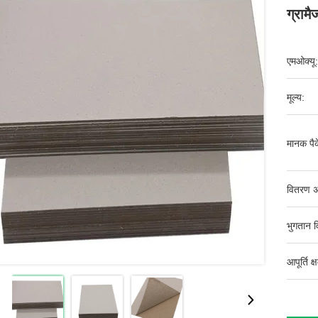
ग्रामैज
एमओक्यू:
मूल्य:
मानक पैक
वितरण अ
भुगतान व
आपूर्ति क्