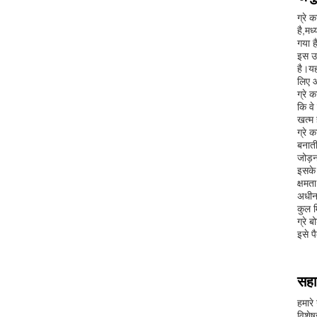
ग्रे क
है,मध
गया ह
इस उत
है।यह
लिए आ
ग्रे 
कि वे
खत्म 
ग्रे 
बनाती
जोड़न
इसके 
क्षमत
अधीन 
कुल मि
ग्रे 
इसे प
सहा
हमारे
विशेष