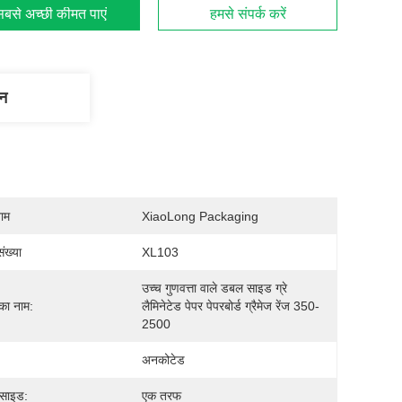
बसे अच्छी कीमत पाएं
हमसे संपर्क करें
णन
नाम
XiaoLong Packaging
ंख्या
XL103
उच्च गुणवत्ता वाले डबल साइड ग्रे 
 का नाम:
लैमिनेटेड पेपर पेपरबोर्ड ग्रैमेज रेंज 350-
2500
अनकोटेड
 साइड:
एक तरफ