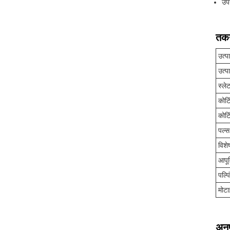
उपय
तकन
उत्प
उत्प
स्लेट
कोटि
कोटि
पल्स
विशे
आपूर्
पल्प
मोटा
अनु