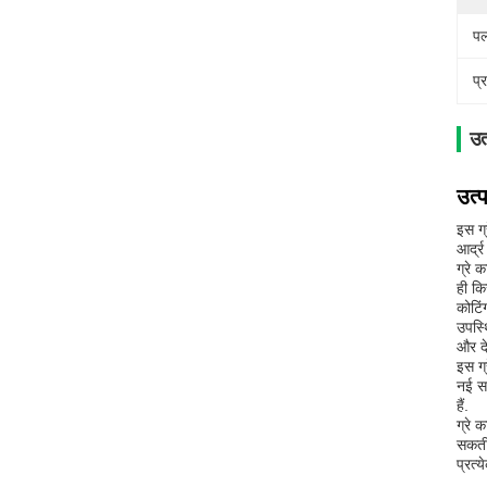
पल
प्
उत
उत्
इस ग्
आर्द्
ग्रे 
ही कि
कोटिं
उपस्थ
और दे
इस ग्
नई सा
हैं.
ग्रे 
सकती 
प्रत्