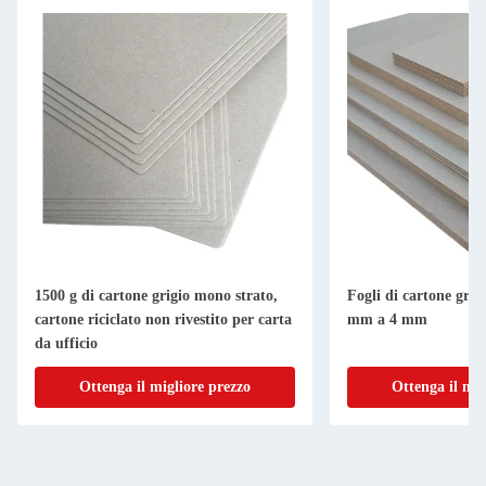
1500 g di cartone grigio mono strato,
Fogli di cartone grigi
cartone riciclato non rivestito per carta
mm a 4 mm
da ufficio
Ottenga il migliore prezzo
Ottenga il mig