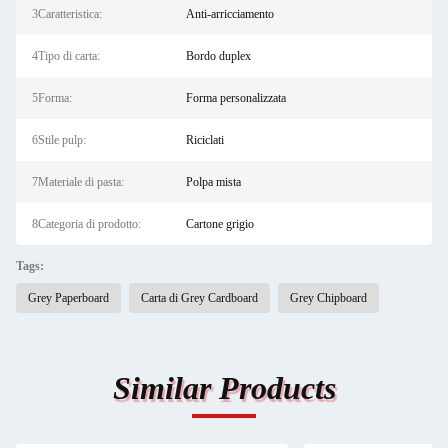
3Caratteristica:
Anti-arricciamento
4Tipo di carta:
Bordo duplex
5Forma:
Forma personalizzata
6Stile pulp:
Riciclati
7Materiale di pasta:
Polpa mista
8Categoria di prodotto:
Cartone grigio
Tags:
Grey Paperboard
Carta di Grey Cardboard
Grey Chipboard
Similar Products