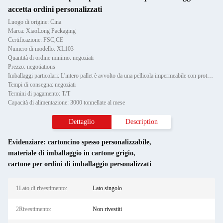
accetta ordini personalizzati
Luogo di origine: Cina
Marca: XiaoLong Packaging
Certificazione: FSC,CE
Numero di modello: XL103
Quantità di ordine minimo: negoziati
Prezzo: negotiations
Imballaggi particolari: L'intero pallet è avvolto da una pellicola impermeabile con protettore Paper Corner e fissato da due
Tempi di consegna: negoziati
Termini di pagamento: T/T
Capacità di alimentazione: 3000 tonnellate al mese
Dettaglio
Description
Evidenziare:
cartoncino spesso personalizzabile
,
materiale di imballaggio in cartone grigio
,
cartone per ordini di imballaggio personalizzati
1Lato di rivestimento:
Lato singolo
2Rivestimento:
Non rivestiti