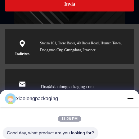
Invia
Stanza 101, Torre Baota, 40 Baota Road, Humen Town,
Dongguan City, Guangdong Province
Indirizzo
Tina@xiaolongpackaging.com
E-mail
xiaolongpackaging
11:28 PM
0086-15322891631
Good day, what product are you looking for?
Telefono