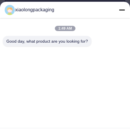
xiaolongpackaging
Tina@xiaolongpackaging.com
E-mail
1:49 AM
Good day, what product are you looking for?
0086-15322891631
Telepon
Dongguan Xiaolong Packaging Industry Co.,
Ltd.