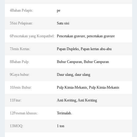
4Bahan Pelapis:
pe
5Sisi Pelapisan:
Satu sisi
6Pencetakan yang Kompatibel:
Pencetakan gravure, pencetakan gravure
7Jenis Kertas:
Papan Dupleks, Papan kertas abu-abu
8Bahan Pulp:
Bubur Campuran, Bubur Campuran
9Gaya bubur:
Daur ulang, daur ulang
10Jenis Bubur:
Pulp Kimia-Mekanis, Pulp Kimia-Mekanis
11Fitur:
Anti Keriting, Anti Keriting
12Pesenan khusus:
Terimalah.
13MOQ:
1 ton