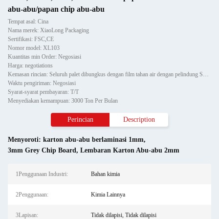
abu-abu/papan chip abu-abu
Tempat asal: Cina
Nama merek: XiaoLong Packaging
Sertifikasi: FSC,CE
Nomor model: XL103
Kuantitas min Order: Negosiasi
Harga: negotiations
Kemasan rincian: Seluruh palet dibungkus dengan film tahan air dengan pelindung Sudut Kertas dan dipasang dengan dua
Waktu pengiriman: Negosiasi
Syarat-syarat pembayaran: T/T
Menyediakan kemampuan: 3000 Ton Per Bulan
Perincian
Description
Menyoroti:
karton abu-abu berlaminasi 1mm
,
3mm Grey Chip Board
,
Lembaran Karton Abu-abu 2mm
1Penggunaan Industri:
Bahan kimia
2Penggunaan:
Kimia Lainnya
3Lapisan:
Tidak dilapisi, Tidak dilapisi