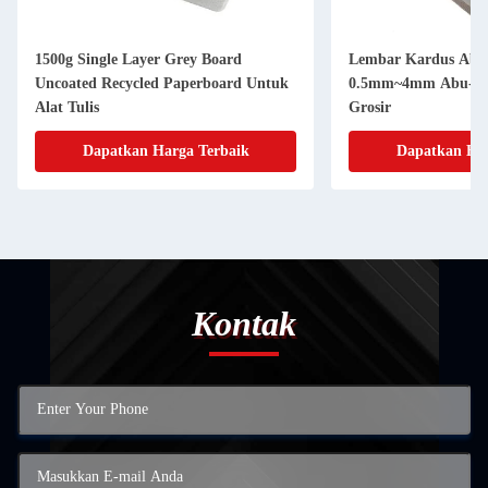
1500g Single Layer Grey Board
Lembar Kardus Abu
Uncoated Recycled Paperboard Untuk
0.5mm~4mm Abu-ab
Alat Tulis
Grosir
Dapatkan Harga Terbaik
Dapatkan Har
Kontak