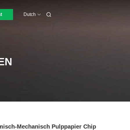
t
Dutch
EN
isch-Mechanisch Pulppapier Chip