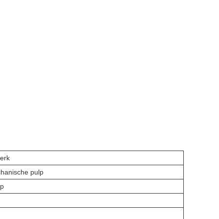
erk
hanische pulp
lp