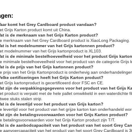
agen:
Waar komt het Grey Cardboard product vandaan?
et Grijs Karton product komt uit China.
Wat is de merknaam van het Grijs Karton product?
e merknaam van het Grey Cardboard product is XiaoLong Packaging.
Wat is het modelnummer van het Grijs kartonnen product?
et modelnummer van het Grijs kartonproduct is XL103.
at is de minimale bestelhoeveelheid voor het product Grijs karto
e minimale bestelhoeveelheid voor het product van de categorie Grijs
at is de prijs van het Grijs kartonnen product?
e prijs van het Grijs Kartonproduct is onderhevig aan onderhandelinge
elke certificeringen heeft het Grijs Karton product?
et Grijs kartonproduct is gecertificeerd door FSC en CE.
Wat zijn de verpakkingsgegevens voor het product van het Grijs K
et product is verpakt met de hele pallet omwikkeld in een waterdicht
twee stuks stalen strip.
at is de levertijd voor het product van Grijs karton?
e levertijd voor het product van het grijze karton kan onderhandeld wo
at zijn de betalingsvoorwaarden voor het Grijs Karton product?
e betalingsvoorwaarden voor het Grijs Karton product zijn T/T.
Wat is de aanbodcapaciteit van het product van het soort Grey Ca
e aanvoercapaciteit van het product van het soort Grey Cardboard is 