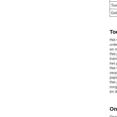
Toe
Geb
To
Het 
orde
en m
Het 
tran
het 
Het 
verp
papi
Het 
zorg
en d
On
Onze