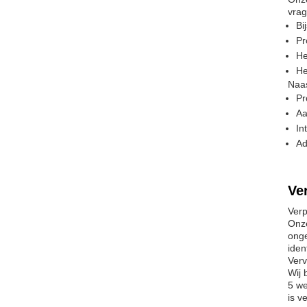
vrag
Bi
Pr
He
He
Naas
Pr
Aa
In
Ad
Ve
Verp
Onze
onge
iden
Verv
Wij 
5 we
is v