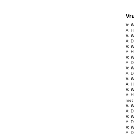
Vr
V: 
A: H
V: 
A: D
V: 
A: H
V: W
A: D
V: W
A: D
V: W
A: H
V: 
A: H
met 
V: W
A: D
V: W
A: D
V: 
A: D