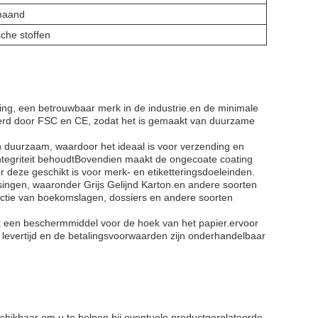
maand
che stoffen
ing, een betrouwbaar merk in de industrie.en de minimale
iceerd door FSC en CE, zodat het is gemaakt van duurzame
en duurzaam, waardoor het ideaal is voor verzending en
 integriteit behoudtBovendien maakt de ongecoate coating
r deze geschikt is voor merk- en etiketteringsdoeleinden.
singen, waaronder Grijs Gelijnd Karton.en andere soorten
uctie van boekomslagen, dossiers en andere soorten
met een beschermmiddel voor de hoek van het papier.ervoor
 levertijd en de betalingsvoorwaarden zijn onderhandelbaar
hikbaar om u te helpen bij eventuele productgerelateerde