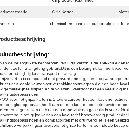
Chip Board Gelamineer
roductcategorie:
Grijs Karton
Mater
arkeren:
chemisch-mechanisch papierpulp chip boa
roductbeschrijving
oductbeschrijving:
van de belangrijkste kenmerken van Grijs karton is de anti-krul eigenscha
anden, zelfs na langdurig gebruik.Dit is een belangrijk kenmerk voor ve
eschermd blijft tijdens transport en opslag.
grijze karton is compatibel met gravure printing, een hoogwaardige dr
t het een ideale keuze voor verpakkingsontwerpen die een hoge kwalit
ok gemakkelijk te snijden en te vouwen, waardoor het een veelzijdig ma
akkingstoepassingen.
OQ voor het grijze karton is 1 ton, waardoor het een kosteneffectieve o
het een glad oppervlak heeft aan de ene kant en een iets ruwder opper
eren en te gebruiken en biedt een oppervlak dat geschikt is voor afdru
nvattend is het grijze karton een kwalitatief hoogwaardig product dat 
akkingstoepassingen.en compatibiliteit met drukwerkHet is een veelzij
chillende verpakkingsontwerpen.het grijze karton is een ideale keuze die