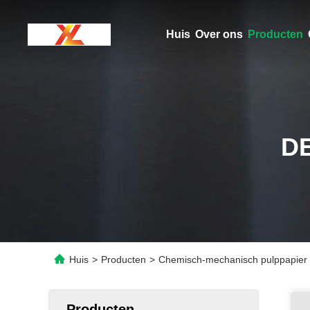
Huis
Over ons
Producten
D
Huis
>
Producten
>
Chemisch-mechanisch pulppapier c
Producten