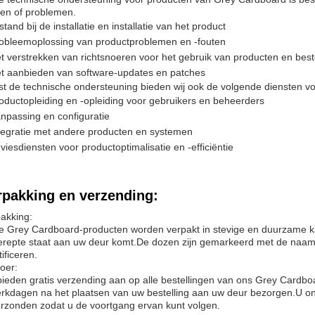
en of problemen.
jstand bij de installatie en installatie van het product
obleemoplossing van productproblemen en -fouten
t verstrekken van richtsnoeren voor het gebruik van producten en best
t aanbieden van software-updates en patches
t de technische ondersteuning bieden wij ook de volgende diensten voo
oductopleiding en -opleiding voor gebruikers en beheerders
npassing en configuratie
tegratie met andere producten en systemen
viesdiensten voor productoptimalisatie en -efficiëntie
rpakking en verzending:
akking:
 Grey Cardboard-producten worden verpakt in stevige en duurzame ka
repte staat aan uw deur komt.De dozen zijn gemarkeerd met de naam 
tificeren.
oer:
bieden gratis verzending aan op alle bestellingen van ons Grey Cardbo
rkdagen na het plaatsen van uw bestelling aan uw deur bezorgen.U on
erzonden zodat u de voortgang ervan kunt volgen.