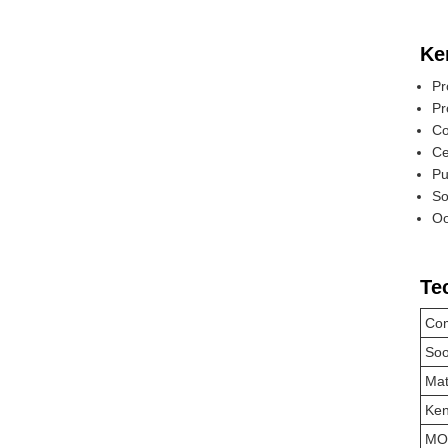
Ke
Pr
Pr
Co
Ce
Pu
So
Oo
Te
Com
Soo
Mat
Ke
MO