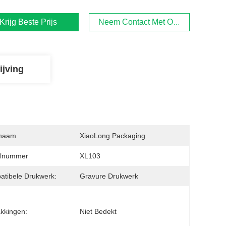
Krijg Beste Prijs
Neem Contact Met Ons Op
ijving
naam
XiaoLong Packaging
lnummer
XL103
tibele Drukwerk:
Gravure Drukwerk
kkingen:
Niet Bedekt