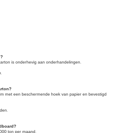
n?
 karton is onderhevig aan onderhandelingen.
n.
arton?
e film met een beschermende hoek van papier en bevestigd
rden.
rdboard?
3000 ton per maand.