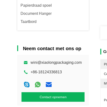
Papierdraad spoel
Document Hanger
Taartbord
Neem contact met ons op
G
wini@xiaolongpackaging.com
P
+86-18124336813
Ce
M
Contact opnemen
P