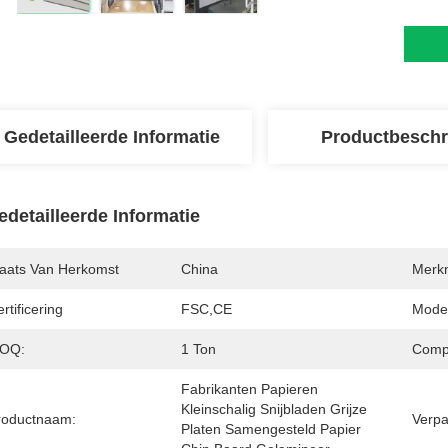
Gedetailleerde Informatie
Productbeschr
edetailleerde Informatie
laats Van Herkomst
China
Merk
rtificering
FSC,CE
Mode
OQ:
1 Ton
Compa
Fabrikanten Papieren 
Kleinschalig Snijbladen Grijze 
roductnaam:
Verpa
Platen Samengesteld Papier 