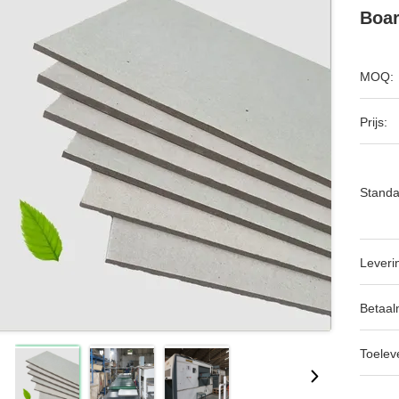
Boar
MOQ:
Prijs:
Standa
Leveri
Betaal
Toeleve