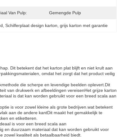
iaal Van Pulp:
Gemengde Pulp
rd
, 
Schilferplaat design karton
, 
grijs karton met garantie
p. Dit betekent dat het karton plat blijft en niet krult aan
rpakkingsmaterialen, omdat het zorgt dat het product veilig
ukmethode die scherpe en levendige beelden oplevert.Dit
eit van drukwerk en afbeeldingen vereisenHet grijze karton
teriaal is dat kan worden gebruikt voor een breed scala aan
ptie is voor zowel kleine als grote bedrijven.wat betekent
vlak aan de andere kantDit maakt het gemakkelijk te
kken en etiketteren.
ideaal is voor een breed scala aan
dig en duurzaam materiaal dat kan worden gebruikt voor
 zowel kwaliteit als betaalbaarheid biedt.