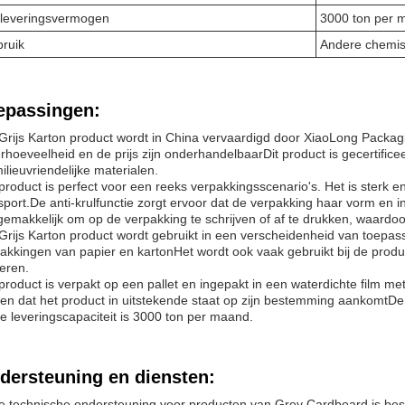
leveringsvermogen
3000 ton per 
ruik
Andere chemis
epassingen:
Grijs Karton product wordt in China vervaardigd door XiaoLong Packag
rhoeveelheid en de prijs zijn onderhandelbaarDit product is gecertif
ilieuvriendelijke materialen.
product is perfect voor een reeks verpakkingsscenario's. Het is sterk 
sport.De anti-krulfunctie zorgt ervoor dat de verpakking haar vorm en
gemakkelijk om op de verpakking te schrijven of af te drukken, waardoo
Grijs Karton product wordt gebruikt in een verscheidenheid van toepas
akkingen van papier en kartonHet wordt ook vaak gebruikt bij de prod
eren.
product is verpakt op een pallet en ingepakt in een waterdichte film 
en dat het product in uitstekende staat op zijn bestemming aankomtDe
e leveringscapaciteit is 3000 ton per maand.
dersteuning en diensten:
 technische ondersteuning voor producten van Grey Cardboard is besc