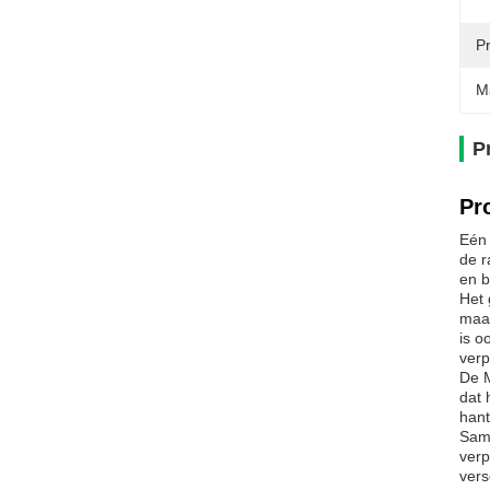
P
M
P
Pr
Eén 
de r
en b
Het 
maak
is o
verp
De M
dat 
hant
Same
verp
vers