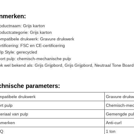
nmerken:
oductnaam: Grijs karton
oductcategorie: Grijs karton
mpatibele drukwerk: Gravure drukwerk
rtificering: FSC en CE-certificering
lp Style: gerecycled
ort pulp: chemisch-mechanische pulp
k wel bekend als: Grijs Grijpbord, Grijs Grijpbord, Neutraal Tone Board
chnische parameters:
patibele drukwerk
Gravure drukw
rt pulp
Chemisch-mec
eriaal van pulp
Gemengde pu
nmerken
Anti-curl
Q
1 ton