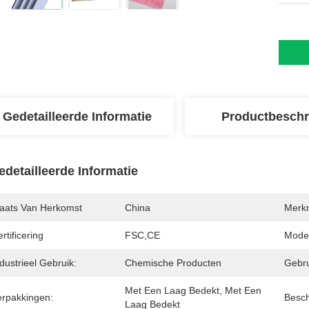
Gedetailleerde Informatie
Productbeschr
edetailleerde Informatie
laats Van Herkomst
China
Merk
rtificering
FSC,CE
Mode
dustrieel Gebruik:
Chemische Producten
Gebru
Met Een Laag Bedekt, Met Een 
erpakkingen:
Besch
Laag Bedekt