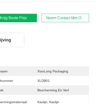
Krijg Beste Prijs
Neem Contact Met Ons Op
ijving
naam
XiaoLong Packaging
lnummer
XLDB01
ik:
Bescherming En Verf
ermingsmateriaal:
Kaolijn, Kaolijn