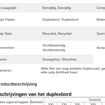
e Laagzijde:
Eenzijdig, Eenzijdig
Compa
ype Papier:
Duplexbord, Duplexbord
Mater
lp Style:
Recycled, Recycled
Soort
Vochtbestendig, 
enmerken:
Aanpa
Vochtbestendig
aven:
Guangzhou, Shenzhen.
Witte Met een laag bedekte Duplexraad
, 
ge
arkeren:
witte pulp dichtheid kaart
roductbeschrijving
schrijvingen van het duplexbord
Gewicht
ieke eigenschappen
Eenheid
200
230
250
300