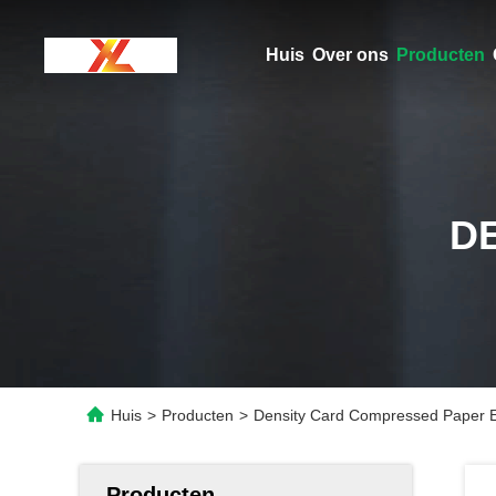
Huis
Over ons
Producten
D
Huis
>
Producten
>
Density Card Compressed Paper Een
Producten