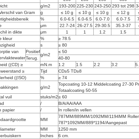
icht
g/m2
193-200
225-230
243-250
293 tot 298
3
Verschil van Gram
g
≤ 10 g
≤ 10 g
≤ 10 g
≤ 12 g
tigheidsbereik
%
6.0-6.5
6.0-6.5
6.0-7.0
6.0-7.5
e
μm
22.7-24
26-27.5
29-30.5
35.3-37
chil in dikte
μm
1
1
1.2
1.5
e kleur
%
≥ 78.5
nzigheid
s
≥ 80
rptie van
Positief
≤ 50
g/m2
ervlaktewater
Terug.
40-80
fheid ((CD) ≥
mN.m
1.2
1.5
2.2
3.2
5
gweerstand ≥
Tijd
CD≥5 TD≥8
erheid ((ISO)
%
≥ 74
Topcoating 10-12 Middelcoating 27-30 P
pakkingen
g/m2
Totaalcoating 50-55
al vuil
stuks/m2
≤ 60
ad
/
B/A/AA/AAA
e papier
/
In rollen/in vellen
787MM/889MM/1092MM/1194MM Rollen/
ndaardgrootte
MM
787*1092MM/889*1194/Aangepast
diameter
MM
1250 mm
ierbuiskern
Inches
6 cm.