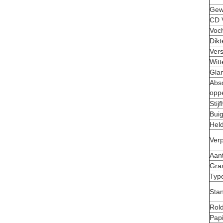
Gew
CD 
Voch
Dikt
Vers
Witt
Gla
Abso
opp
Stij
Bui
Held
Ver
Aant
Gra
Typ
Sta
Rol
Pap