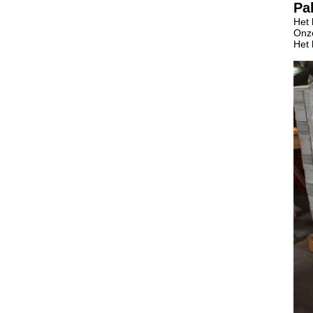
Pa
Het 
Onze
Het 