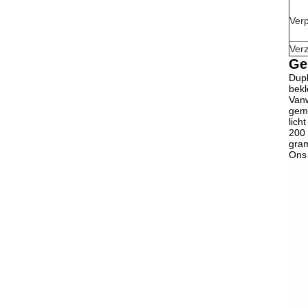
Ver
Ver
Ge
Dupl
bekl
Vanw
geme
lich
200 
gra
Ons 