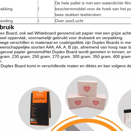
De hele pallet is met een waterdichte f
pakking
/
beschermmiddel voor de hoek van het pa
twee stukken teelstroken.
zending
/
Over zee/Lucht
bruik
ex Board, ook wel Whiteboard genoemd,wit papier met een grijze achterk
eed oppervlak, voornamelijk gebruikt voor drukwerk en verpakking.
ege verschillen in materiaal en coatingsdikte zijn Duplex Boards in m
enschappelijke soorten AAA, AA, A, B zijn, afnemend van hoog naar laag
t gecoat papier genoemdHet Duplex Board wordt gemeten in tonnen, e
gram, 230 gram, 250 gram, 270 gram, 300 gram, 350 gram, 400 gram e
m.
Duplex Board komt in verschillende maten en diktes en kan volgens de