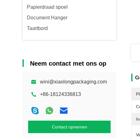
Papierdraad spoel
Document Hanger
Taartbord
Neem contact met ons op
G
wini@xiaolongpackaging.com
+86-18124336813
P
Ce
In
Contact opnemen
V