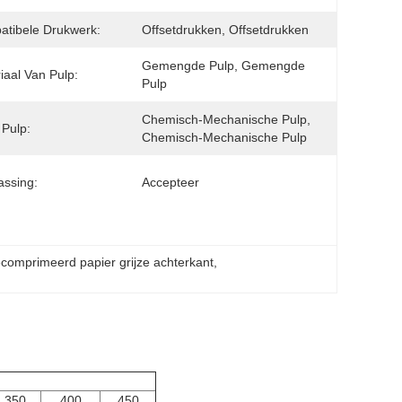
tibele Drukwerk:
Offsetdrukken, Offsetdrukken
Gemengde Pulp, Gemengde 
iaal Van Pulp:
Pulp
Chemisch-Mechanische Pulp, 
 Pulp:
Chemisch-Mechanische Pulp
ssing:
Accepteer
comprimeerd papier grijze achterkant
, 
350
400
450