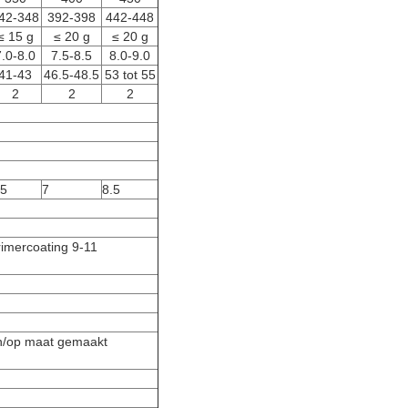
42-348
392-398
442-448
≤ 15 g
≤ 20 g
≤ 20 g
7.0-8.0
7.5-8.5
8.0-9.0
41-43
46.5-48.5
53 tot 55
2
2
2
.5
7
8.5
rimercoating 9-11
op maat gemaakt