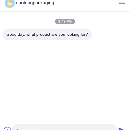
xiaolongpackaging
Tina@xiaolongpackaging.com
E-mail
3:47 PM
Good day, what product are you looking for?
0086-15322891631
Telefoon
Dongguan Xiaolong Packaging Industry Co.,
Ltd.