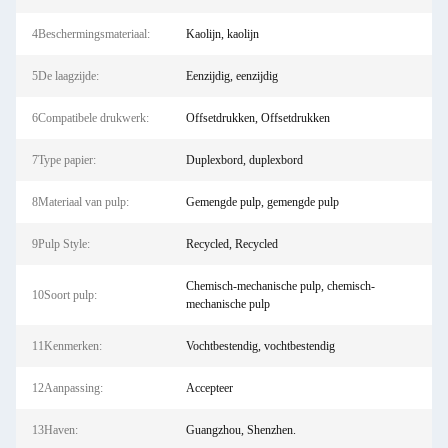
4Beschermingsmateriaal:
Kaolijn, kaolijn
5De laagzijde:
Eenzijdig, eenzijdig
6Compatibele drukwerk:
Offsetdrukken, Offsetdrukken
7Type papier:
Duplexbord, duplexbord
8Materiaal van pulp:
Gemengde pulp, gemengde pulp
9Pulp Style:
Recycled, Recycled
Chemisch-mechanische pulp, chemisch-
10Soort pulp:
mechanische pulp
11Kenmerken:
Vochtbestendig, vochtbestendig
12Aanpassing:
Accepteer
13Haven:
Guangzhou, Shenzhen.