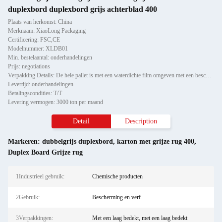
duplexbord duplexbord grijs achterblad 400
Plaats van herkomst: China
Merknaam: XiaoLong Packaging
Certificering: FSC,CE
Modelnummer: XLDB01
Min. bestelaantal: onderhandelingen
Prijs: negotiations
Verpakking Details: De hele pallet is met een waterdichte film omgeven met een beschermmiddel voor de hoek van het papie
Levertijd: onderhandelingen
Betalingscondities: T/T
Levering vermogen: 3000 ton per maand
Detail
Description
Markeren:
dubbelgrijs duplexbord
,
karton met grijze rug 400
,
Duplex Board Grijze rug
1Industrieel gebruik:
Chemische producten
2Gebruik:
Bescherming en verf
3Verpakkingen:
Met een laag bedekt, met een laag bedekt