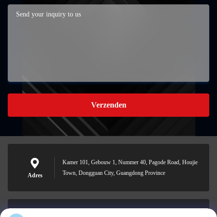
Verzenden
Kamer 101, Gebouw 1, Nummer 40, Pagode Road, Houjie
Town, Dongguan City, Guangdong Province
Adres