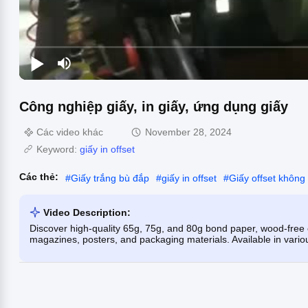
Công nghiệp giấy, in giấy, ứng dụng giấy
Các video khác
November 28, 2024
Keyword:
giấy in offset
Các thẻ:
#
Giấy trắng bù đắp
#
giấy in offset
#
Giấy offset không
Video Description:
Discover high-quality 65g, 75g, and 80g bond paper, wood-free o
magazines, posters, and packaging materials. Available in vario