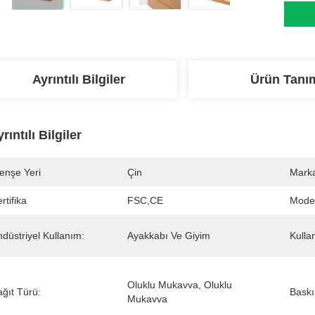
Ayrıntılı Bilgiler
Ürün Tanı
rıntılı Bilgiler
enşe Yeri
Çin
Marka
rtifika
FSC,CE
Mode
düstriyel Kullanım:
Ayakkabı Ve Giyim
Kulla
Oluklu Mukavva, Oluklu 
ğıt Türü:
Baskı
Mukavva