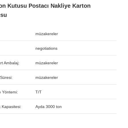
on Kutusu Postacı Nakliye Karton
usu
müzakereler
negotiations
rt Ambalaj:
müzakereler
Süresi:
müzakereler
 Yöntemi:
T/T
 Kapasitesi:
Ayda 3000 ton