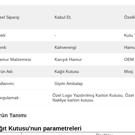
el Sipariş:
Kabul Et.
Özelli
kli:
-
Kutu T
enk:
Kahverengi
Hamur
amur Malzemesi:
Karışık Hamur
OEM:
rün Adı:
Kağıt Kutusu
Moq:
llanımı:
Giyim Ambalajı
Özel Logo Yazdırılmış Karton Kutusu
, 
Özel
urgulamak:
Nakliye karton kutusu
rün Tanımı
ğıt Kutusu'nun parametreleri