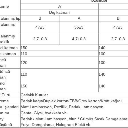
Özellikler
zeme
A
Dış katman
alanmış tip
B
A
B
galanmış
47±3
36±3
47±3
galanmış
2.7±0.3
4.7±0.3
2.7±0.3
eklik
nci katman
150
140
ci katman
110
100
ncü
120
100
man
düncü
110
140
man
nci
150
140
man.
u Türü
Çatlaklı Kutular
zeme
Parlak kağıt/Duplex karton/FBB/Grey karton/Kraft kağıdı
ı İşlemleri
Matt Laminasyon, Rezillik, Parlak Laminasyon
anımı
Çanta, Giysi, Ayakkabı vb.
ey
Parlak / Matt Laminasyon, Altın / Gümüş Sıcak Damgalama
üşümü
Folyo Damgalama, Hologram Efekti vb.