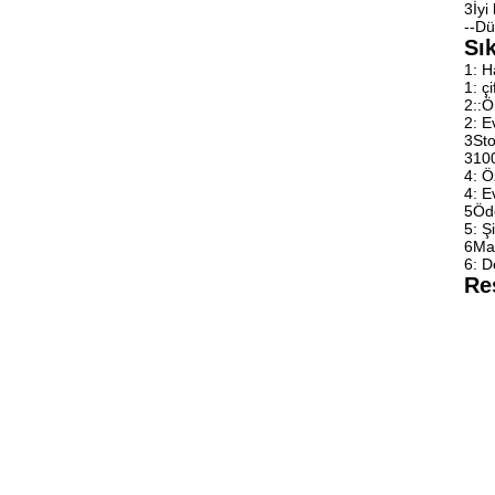
3İyi
--Dü
Sı
1: H
1: ç
2::Ö
2: E
3Sto
3100
4: Ö
4: E
5Öde
5: Ş
6Mal
6: D
Re