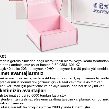
ket
erinin gereksinimlerine bağlı olarak toplu olarak veya Ream tarafından p
m ortak ambalajımız pallet başına 0.62 CBM, 301 KG.
aşık 40 pallet 20ft konteyner, 40HQ konteyner için 80 pallet yüklenebilir
zmet avantajlarımız
eklerimiz ücretsizdir, sadece A4 boyutu için değil, aynı zamanda özelleşt
terilerimizin sorunlarını çözmek için 24 saat çevrimiçi ekibimiz var.
ları korumak için paketleme ve nakliye konusunda bol deneyimi var.
ketimizin avantajları
zlı teslimat süresi ile 6000 tondan fazla stok.
şterilerimizin teslimat sürelerini azaltma talebini karşılamak için bol m
 kalite güvencesi.
z ulusal yüksek teknoloji girişim ve 2008 yılında kurulmuştur.