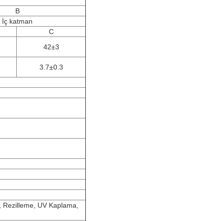
B
İç katman
C
42±3
3.7±0.3
, Rezilleme, UV Kaplama,