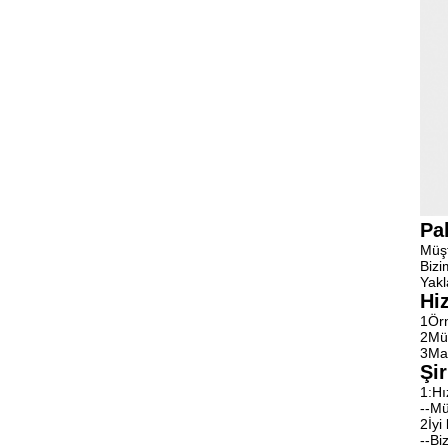
Pa
Müşt
Bizi
Yakl
Hi
1Örn
2Müş
3Mal
Şir
1:Hı
--Mü
2İyi
--Bi