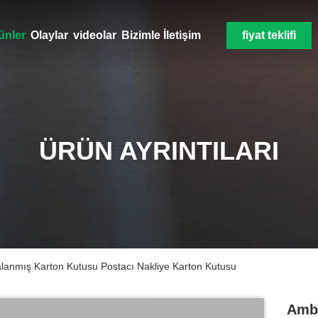
ünler
Olaylar
videolar
Bizimle İletişim
fiyat teklifi
ÜRÜN AYRINTILARI
alanmış Karton Kutusu Postacı Nakliye Karton Kutusu
Amba