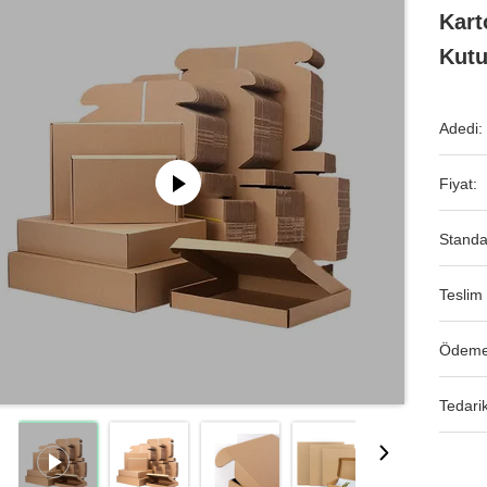
Kart
Kut
Adedi:
Fiyat:
Standa
Teslim 
Ödeme
Tedarik