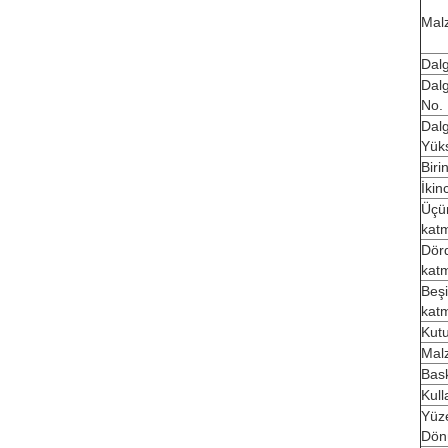
Mal
Dalg
Dal
No.
Dal
Yüks
Biri
İkin
Üçü
kat
Dör
kat
Beşi
kat
Kut
Mal
Bask
Kull
Yüz
Dön