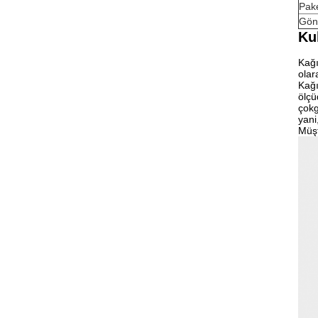
Pak
Gön
Ku
Kağı
olar
Kağı
ölçü
çokg
yani
Müşt