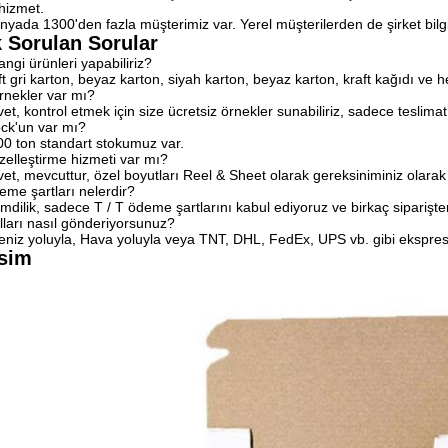
 hizmet.
nyada 1300'den fazla müşterimiz var. Yerel müşterilerden de şirket bilgil
k Sorulan Sorular
angi ürünleri yapabiliriz?
ift gri karton, beyaz karton, siyah karton, beyaz karton, kraft kağıdı ve 
rnekler var mı?
vet, kontrol etmek için size ücretsiz örnekler sunabiliriz, sadece teslimat
ck'un var mı?
0 ton standart stokumuz var.
zelleştirme hizmeti var mı?
vet, mevcuttur, özel boyutları Reel & Sheet olarak gereksiniminiz olarak ü
me şartları nelerdir?
imdilik, sadece T / T ödeme şartlarını kabul ediyoruz ve birkaç siparişten
ları nasıl gönderiyorsunuz?
eniz yoluyla, Hava yoluyla veya TNT, DHL, FedEx, UPS vb. gibi ekspres 
sim