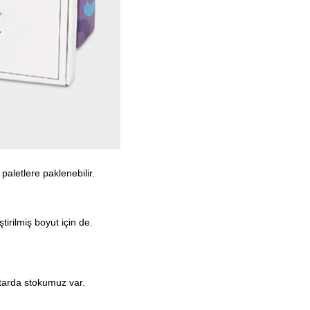
aletlere paklenebilir.
.
irilmiş boyut için de.
iktarda stokumuz var.