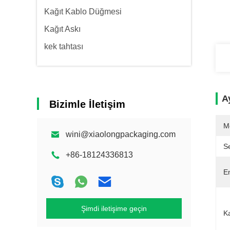
Kağıt Kablo Düğmesi
Kağıt Askı
kek tahtası
Ay
Bizimle İletişim
M
wini@xiaolongpackaging.com
Se
+86-18124336813
En
Şimdi iletişime geçin
Ka