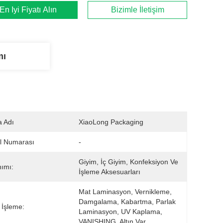
En İyi Fiyatı Alın
Bizimle İletişim
mı
 Adı
XiaoLong Packaging
l Numarası
-
Giyim, İç Giyim, Konfeksiyon Ve 
nımı:
İşleme Aksesuarları
Mat Laminasyon, Vernikleme, 
Damgalama, Kabartma, Parlak 
 İşleme:
Laminasyon, UV Kaplama, 
VANISHING, Altın Var