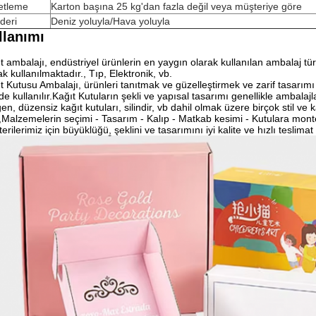
etleme
Karton başına 25 kg'dan fazla değil veya müşteriye göre
deri
Deniz yoluyla/Hava yoluyla
llanımı
t ambalajı, endüstriyel ürünlerin en yaygın olarak kullanılan ambalaj türü
ak kullanılmaktadır., Tıp, Elektronik, vb.
t Kutusu Ambalajı, ürünleri tanıtmak ve güzelleştirmek ve zarif tasarım
de kullanılır.Kağıt Kutuların şekli ve yapısal tasarımı genellikle ambalajl
en, düzensiz kağıt kutuları, silindir, vb dahil olmak üzere birçok stil ve 
,Malzemelerin seçimi - Tasarım - Kalıp - Matkab kesimi - Kutulara mont
erilerimiz için büyüklüğü, şeklini ve tasarımını iyi kalite ve hızlı teslimat il