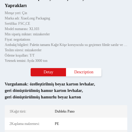
Yaprakları
Menşe yeri: Çin
Marka adı: XiaoLong Packaging
Sertifika: FSC,CE
Model numarası: XL103
Min sipariş miktarı: müzakereler
Fiyat: negotiations
Ambalaj bilgileri: Paletin tamamı Kağıt Köşe koruyuculu su geçirmez filmle sarılır ve iki parça çelik şeritle sabitleni
Teslim süresi: müzakereler
Ödeme koşulları: T/T
Yetenek temini: Ayda 3000 ton
Detay
Description
Vurgulamak:
özelleştirilmiş beyaz karton levhalar
,
geri dönüştürülmüş hamur karton levhalar
,
geri dönüştürülmüş hamurlu beyaz karton
1Kağıt türü:
Dubleks Pano
2Kaplama malzemesi:
PE