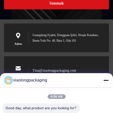
Sunmak
Guangdong Eyaleti, Dongguan Şehri, Houjie Kasabası,
Baota Yolu No. 40, Bina 1, Oda 101
Adres
Tina@xiaolongpackaging.com
E-posta
xiaolongpackaging
6:58 AM
0086-15322891631
Good day, what product are you looking for?
Telefon.