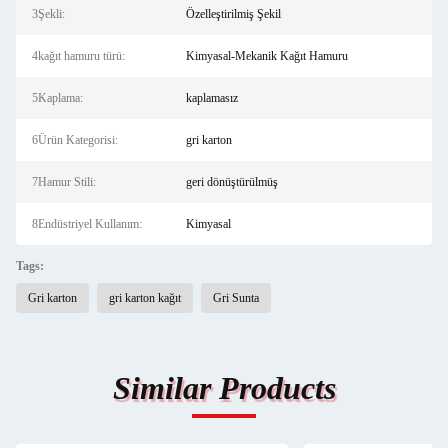
3Şekli:
Özelleştirilmiş Şekil
4kağıt hamuru türü:
Kimyasal-Mekanik Kağıt Hamuru
5Kaplama:
kaplamasız
6Ürün Kategorisi:
gri karton
7Hamur Stili:
geri dönüştürülmüş
8Endüstriyel Kullanım:
Kimyasal
Tags:
Gri karton
gri karton kağıt
Gri Sunta
Similar Products