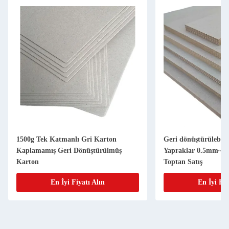
1500g Tek Katmanlı Gri Karton
Geri dönüştürülebili
Kaplamamış Geri Dönüştürülmüş
Yapraklar 0.5mm~4
Karton
Toptan Satış
En İyi Fiyatı Alın
En İyi Fiy