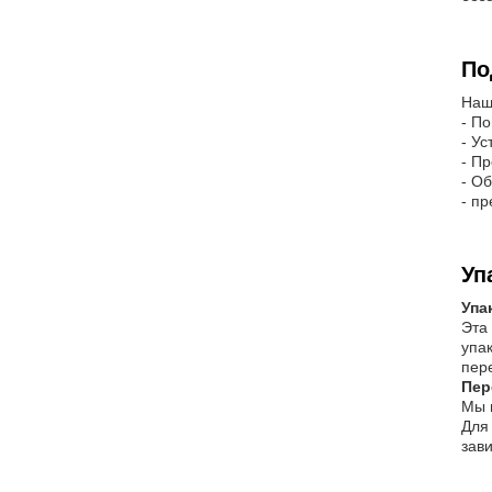
По
Наш
- П
- У
- П
- О
- п
Уп
Упа
Эта
упа
пер
Пер
Мы 
Для
зав