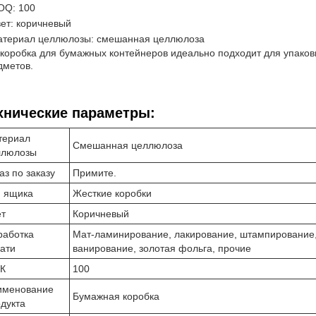
OQ: 100
ет: коричневый
териал целлюлозы: смешанная целлюлоза
 коробка для бумажных контейнеров идеально подходит для упаков
дметов.
хнические параметры:
териал
Смешанная целлюлоза
ллюлозы
аз по заказу
Примите.
п ящика
Жесткие коробки
ет
Коричневый
работка
Мат-ламинирование, лакирование, штампирование,
ати
ванирование, золотая фольга, прочие
К
100
именование
Бумажная коробка
дукта