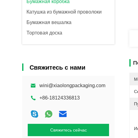
Бумажная коробка
Катушка из бумажной проволоки
Бумажная вешалка
Тортовая доска
П
Свяжитесь с нами
М
wini@xiaolongpackaging.com
С
+86-18124336813
П
И
Свяжитесь сейчас