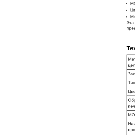
M
Цв
Ма
Эта
пре
Те
Ма
це
Зак
Ти
Цв
Об
печ
МО
На
про