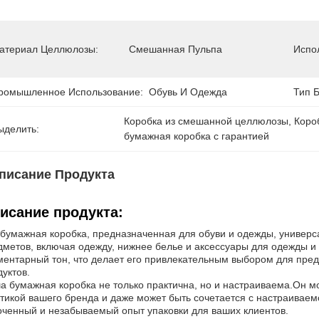
атериал Целлюлозы:
Смешанная Пульпа
Испо
ромышленное Использование:
Обувь И Одежда
Тип Б
Коробка из смешанной целлюлозы
, 
Коро
ыделить:
бумажная коробка с гарантией
писание Продукта
исание продукта:
 бумажная коробка, предназначенная для обуви и одежды, универс
дметов, включая одежду, нижнее белье и аксессуары для одежды и
ментарный тон, что делает его привлекательным выбором для пред
уктов.
а бумажная коробка не только практична, но и настраиваема.Он мо
етикой вашего бренда и даже может быть сочетается с настраиваем
оченный и незабываемый опыт упаковки для ваших клиентов.