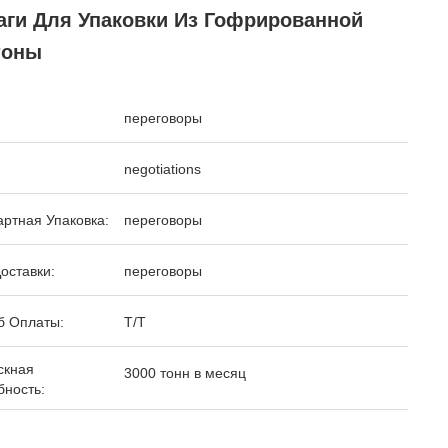
аги Для Упаковки Из Гофрированной
тоны
переговоры
negotiations
ртная Упаковка:
переговоры
оставки:
переговоры
б Оплаты:
T/T
скная
3000 тонн в месяц
бность: