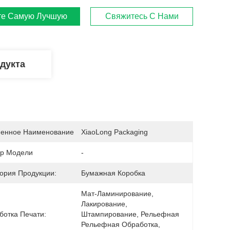
те Самую Лучшую Цену
Свяжитесь С Нами
дукта
енное Наименование
XiaoLong Packaging
р Модели
-
гория Продукции:
Бумажная Коробка
Мат-Ламинирование, 
Лакирование, 
ботка Печати:
Штампирование, Рельефная 
Рельефная Обработка, 