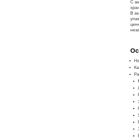
С а
хра
В з
упа
цен
нез
Ос
На
Ка
Ра