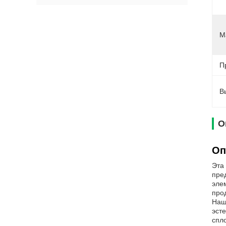
М
П
В
О
Оп
Эта
пре
эле
прод
Наш
эст
спл