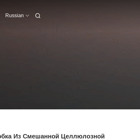
Russian
обка Из Смешанной Целлюлозной