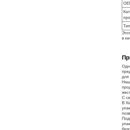
OE
Кат
про
Тип
Это
в к
Пр
Одн
пре
для
Наш
про
жест
С с
В X
упа
поз
Под
упа
без