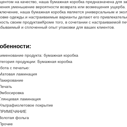
кцентом на качество, наша бумажная коробка предназначена для з
нения.уменьшение вероятности возврата или возмещения ущерба.
аключение, наша бумажная коробка является универсальным и эко
ковке одежды.и настраиваемые варианты делают его привлекател
ность своим продуктамКроме того, в сочетании с настраиваемой пе
абываемый и сплоченный опыт упаковки для ваших клиентов.
обенности:
именование продукта: бумажная коробка
тегория продукции: Бумажная коробка
бота с печатью:
Матовая ламинация
Лакирование
Печать
Эмбосировка
Глянцевая ламинация
Ультрафиолетовое покрытие
ПРИМЕЧАНИЕ
Золотая фольга
Прочие