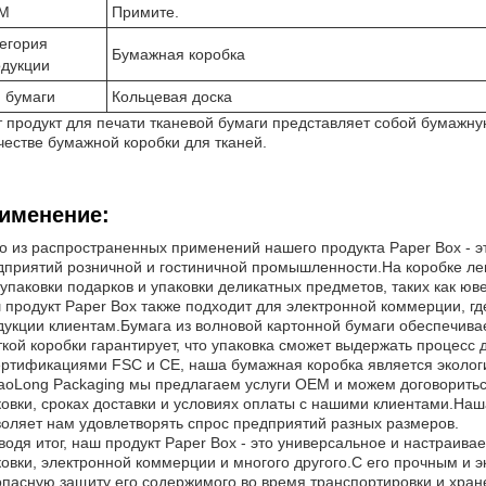
M
Примите.
егория
Бумажная коробка
дукции
 бумаги
Кольцевая доска
т продукт для печати тканевой бумаги представляет собой бумажну
ачестве бумажной коробки для тканей.
именение:
о из распространенных применений нашего продукта Paper Box - эт
дприятий розничной и гостиничной промышленности.На коробке лег
 упаковки подарков и упаковки деликатных предметов, таких как юв
 продукт Paper Box также подходит для электронной коммерции, гд
дукции клиентам.Бумага из волновой картонной бумаги обеспечивае
кой коробки гарантирует, что упаковка сможет выдержать процесс д
ертификациями FSC и CE, наша бумажная коробка является экологи
iaoLong Packaging мы предлагаем услуги OEM и можем договоритьс
ковки, сроках доставки и условиях оплаты с нашими клиентами.Наша
воляет нам удовлетворять спрос предприятий разных размеров.
водя итог, наш продукт Paper Box - это универсальное и настраи
ковки, электронной коммерции и многого другого.С его прочным и 
опасную защиту его содержимого во время транспортировки и хран