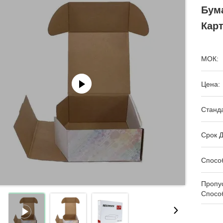
Бум
Кар
МОК:
Цена:
Станда
Срок Д
Спосо
Пропу
Спосо