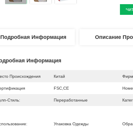
Получи
Подробная Информация
Описание Про
одробная Информация
есто Происхождения
Китай
Фирм
ертификация
FSC,CE
Номе
улп-Стиль:
Переработанные
Кате
спользование:
Упаковка Одежды
Обра