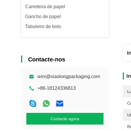
Carreteira de papel
Gancho de papel
Tabuleiro de bolo
I
Contacte-nos
I
wini@xiaolongpackaging.com
+86-18124336813
L
Ce
Ut
Contacte agora
R