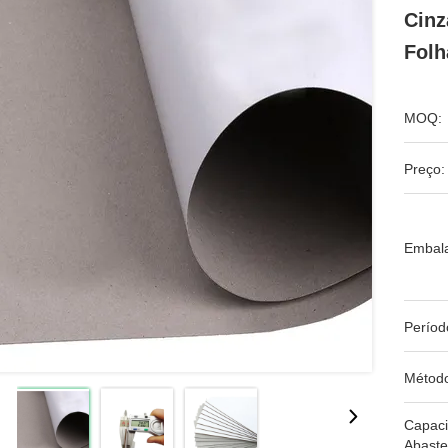
Cinz
Folh
MOQ:
Preço:
Embal
Períod
Métod
Capac
Abaste