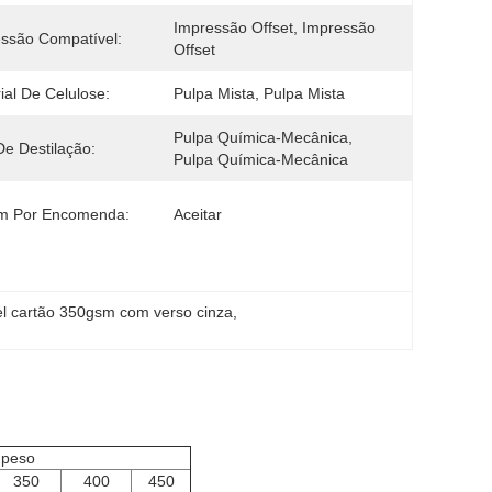
Impressão Offset, Impressão 
ssão Compatível:
Offset
ial De Celulose:
Pulpa Mista, Pulpa Mista
Pulpa Química-Mecânica, 
De Destilação:
Pulpa Química-Mecânica
m Por Encomenda:
Aceitar
l cartão 350gsm com verso cinza
, 
 peso
350
400
450