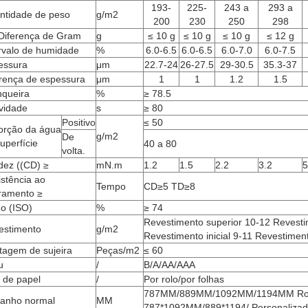
193-
225-
243 a
293 a
ntidade de peso
g/m2
200
230
250
298
Diferença de Gram
g
≤ 10 g
≤ 10 g
≤ 10 g
≤ 12 g
ervalo de humidade
%
6.0-6.5
6.0-6.5
6.0-7.0
6.0-7.5
essura
μm
22.7-24
26-27.5
29-30.5
35.3-37
erença de espessura
μm
1
1
1.2
1.5
nqueira
%
≥ 78.5
vidade
s
≥ 80
Positivo
≤ 50
orção da água
g/m2
De
uperfície
40 a 80
volta.
dez ((CD) ≥
mN.m
1.2
1.5
2.2
3.2
5
stência ao
Tempo
CD≥5 TD≥8
ramento ≥
ho (ISO)
%
≥ 74
Revestimento superior 10-12 Revest
estimento
g/m2
Revestimento inicial 9-11 Revestiment
tagem de sujeira
Peças/m2
≤ 60
u
/
B/A/AA/AAA
 de papel
/
Por rolo/por folhas
787MM/889MM/1092MM/1194MM Rolo
anho normal
MM
787*1092MM/889*1194/ Personaliza