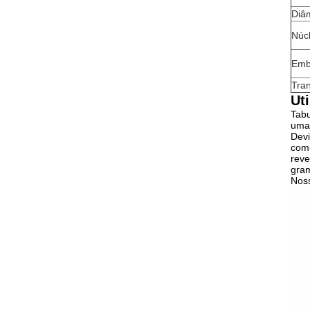
Diâm
Núcl
Emb
Tra
Ut
Tabu
uma 
Devi
comu
reve
gram
Noss