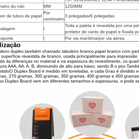
etro do rolo
MM
1250MM
Por
eo de tubos de papel
3 polegadas/6 polegadas
centímetro
Toda a paleta é revestida por uma p
alagem
/
protetor de canto de papel e fixada p
nsporte
/
Por via marítima/por via aérea
ilização
leiro duplex,também chamado tabuleiro branco,papel branco com parte t
superfície revestida de branco, usada principalmente para impressã
do às diferenças no material e na espessura do revestimento, os quad
ns AAA, AA, A, B, diminuindo de alto para baixo, sendo B o pior,Tam
stidoO Duplex Board é medido em toneladas, e cada Grau é dividido 
as, 270 gramas, 300 gramas, 350 gramas, 400 gramas e 450 gramas.
o Duplex Board vem em diferentes tamanhos e espessuras, e pode ser