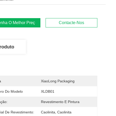
nha O Melhor Preço
Contacte-Nos
roduto
a
XiaoLong Packaging
ro Do Modelo
XLDB01
ação:
Revestimento E Pintura
ial De Revestimento:
Caolinita, Caolinita