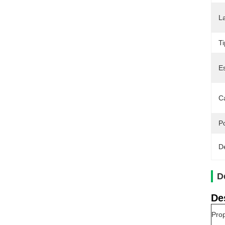
L
T
Es
Ca
Po
D
D
De
Prop