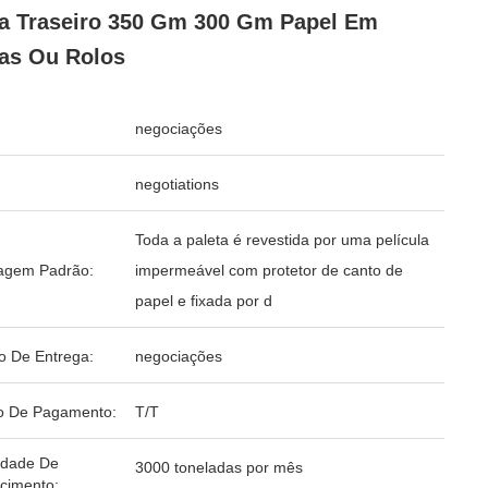
a Traseiro 350 Gm 300 Gm Papel Em
as Ou Rolos
negociações
negotiations
Toda a paleta é revestida por uma película
agem Padrão:
impermeável com protetor de canto de
papel e fixada por d
o De Entrega:
negociações
o De Pagamento:
T/T
idade De
3000 toneladas por mês
cimento: