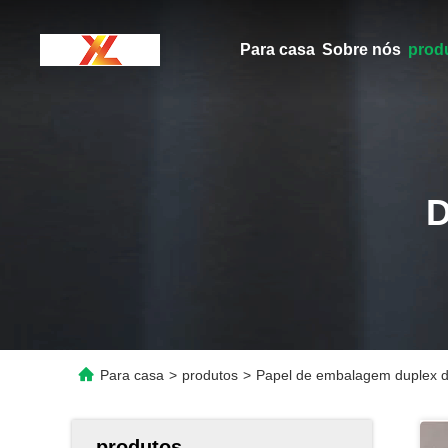
Para casa
Sobre nós
prod
Para casa
>
produtos
>
Papel de embalagem duplex de
produtos