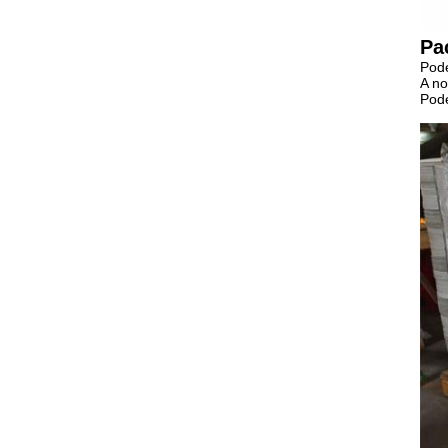
Pa
Pode
A n
Pode