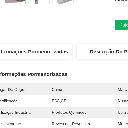
Obte
nformações Pormenorizadas
Descrição Do P
nformações Pormenorizadas
ugar De Origem
China
Marc
rtificação
FSC,CE
Núme
ilização Industrial:
Produtos Químicos
Utiliz
evestimento:
Revestido, Revestido
Mater