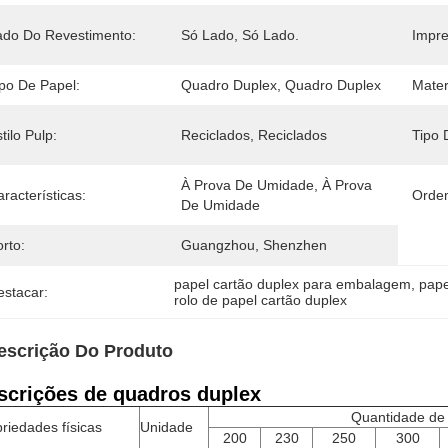
ado Do Revestimento:
Só Lado, Só Lado.
Impre
ipo De Papel:
Quadro Duplex, Quadro Duplex
Mater
tilo Pulp:
Reciclados, Reciclados
Tipo 
À Prova De Umidade, À Prova 
racterísticas:
Orde
De Umidade
rto:
Guangzhou, Shenzhen
papel cartão duplex para embalagem
, 
pape
estacar:
rolo de papel cartão duplex
escrição Do Produto
scrições de quadros duplex
Quantidade de
riedades físicas
Unidade
200
230
250
300