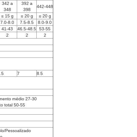
342 a
392 a
442-448
348
398
≤ 15 g
≤ 20 g
≤ 20 g
7.0-8.0
7.5-8.5
8.0-9.0
41-43
46.5-48.5
53-55
2
2
2
.5
7
8.5
imento médio 27-30
o total 50-55
/Pessoalizado
do