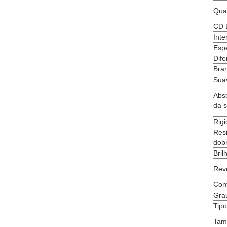
Qua
CD 
Int
Esp
Dif
Bra
Sua
Abs
da s
Rigi
Resi
dob
Bril
Rev
Con
Gra
Tipo
Tam