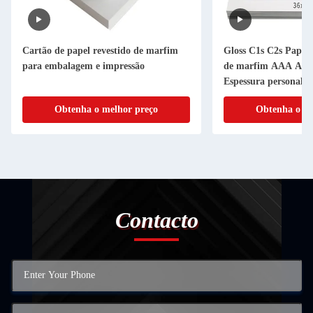
Cartão de papel revestido de marfim
Gloss C1s C2s Papel 
para embalagem e impressão
de marfim AAA AA
Espessura personaliz
Obtenha o melhor preço
Obtenha o me
Contacto