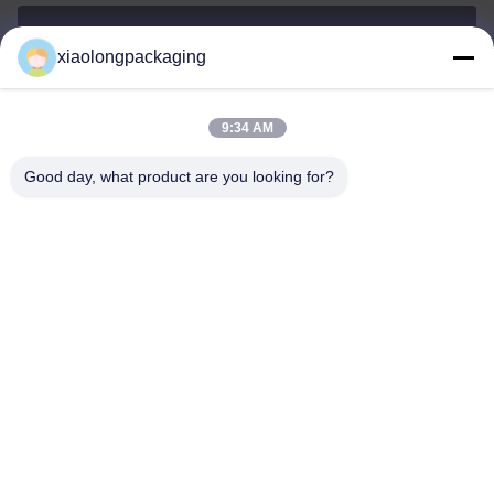
xiaolongpackaging
Tina@xiaolongpackaging.com
E-mail
9:34 AM
Good day, what product are you looking for?
0086-15322891631
Telefone
Dongguan Xiaolong Packaging Industry Co.,
Ltd.