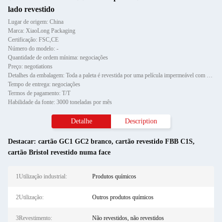
lado revestido
Lugar de origem: China
Marca: XiaoLong Packaging
Certificação: FSC,CE
Número do modelo: -
Quantidade de ordem mínima: negociações
Preço: negotiations
Detalhes da embalagem: Toda a paleta é revestida por uma película impermeável com protetor de canto de papel e fixada por d
Tempo de entrega: negociações
Termos de pagamento: T/T
Habilidade da fonte: 3000 toneladas por mês
Detalhe
Description
Destacar:
cartão GC1 GC2 branco
,
cartão revestido FBB C1S
,
cartão Bristol revestido numa face
1Utilização industrial:
Produtos químicos
2Utilização:
Outros produtos químicos
3Revestimento:
Não revestidos, não revestidos