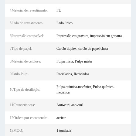
4Material de revestimento:
PE
5Lado do revestimento:
Lado único
6Impressão compatível:
Impressão em gravura, impressão em gravura
7Tipo de papel:
Cartão duplex, cartão de papel cinza
8Material de celulose:
Pulpa mista, Pulpa mista
9Estilo Pulp:
Reciclados, Reciclados
Pulpa química-mecânica, Pulpa química-
10Tipo de destilação:
mecânica
11Características:
Anti-curl, anti-curl
12Ordem por encomenda:
aceitar
13MOQ:
1 tonelada