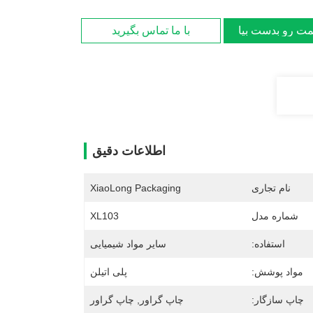
مت رو بدست بیار
با ما تماس بگیرید
اطلاعات دقیق
نام تجاری
XiaoLong Packaging
شماره مدل
XL103
استفاده:
سایر مواد شیمیایی
مواد پوشش:
پلی اتیلن
چاپ سازگار:
چاپ گراور, چاپ گراور