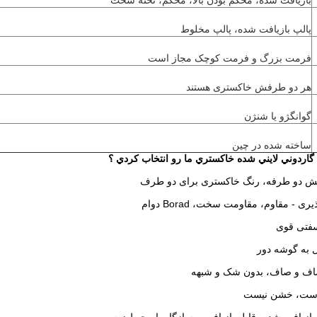
بازیافت شده، محکم بودن بالا، محکم، تخته سخت
پالپ بازیافت شده، پالپ مخلوط
فرمت بزرگ و فرمت کوچک مجاز است
هر دو طرفش خاکستری هستند
گوانگژو یا شنژن
ساخته شده در چین
گاردوني لايني شده خاکستري ما رو انتخاب کردي ؟
ش دو طرفه، رنگ خاکستری برای دو طرف
ی - مقاوم، مقاومت سخت، Borad دوام
فتی قوی
 به گوشه دور
صاف و صاف، بدون شک و شبهه
ست، خشن نیست