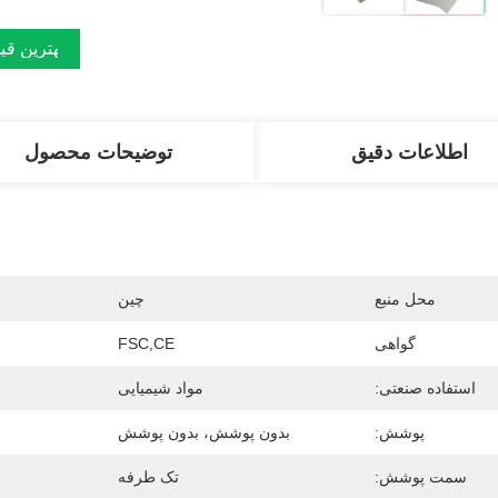
بهترین قی
اطلاعات دقیق
توضیحات محصول
محل منبع
چین
گواهی
FSC,CE
استفاده صنعتی:
مواد شیمیایی
پوشش:
بدون پوشش، بدون پوشش
سمت پوشش:
تک طرفه