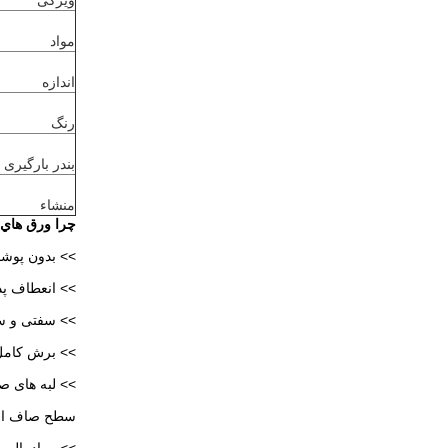
ویژگی
مواد
اندازه
رنگ
بندر بارگیری
منشاء
چرا ورق هاي 
>> بدون پوش
>> انعطاف پذیر
>> سفتی و س
>> برش کامل
>> لبه های 
سطح صاف ا