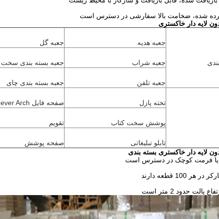
 بازیافت شده، قابل بازیافت و سازگار با محیط زیست
ده شده، ضخامت بالا سفارشی در دسترس است
ون لایه دار خاکستری
جعبه هدیه
جعبه گل
ندی
جعبه شراب
جعبه بسته بندی سخت
جعبه تلفن
جعبه بسته بندی چای
تخته پازل
صفحه فایل Lever Arch
پوشش سخت کتاب
تقویم
تابلو تبلیغاتی
صفحه پوشش
ون لایه دار خاکستری بسته بندی
یا فرمت کوچک در دسترس است
هر 100 قطعه دارند
 پالت حدود 2 متر است