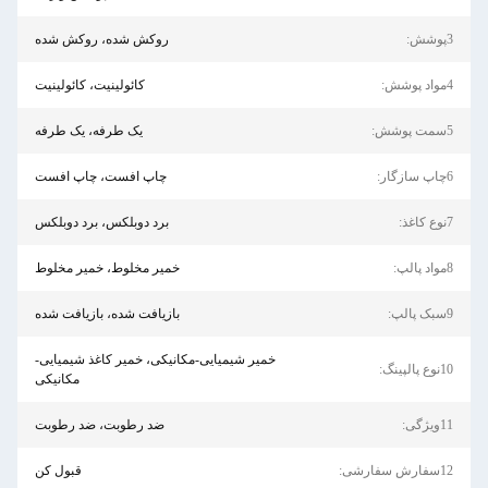
3پوشش:
روکش شده، روکش شده
4مواد پوشش:
کائولینیت، کائولینیت
5سمت پوشش:
یک طرفه، یک طرفه
6چاپ سازگار:
چاپ افست، چاپ افست
7نوع کاغذ:
برد دوبلکس، برد دوبلکس
8مواد پالپ:
خمیر مخلوط، خمیر مخلوط
9سبک پالپ:
بازیافت شده، بازیافت شده
خمیر شیمیایی-مکانیکی، خمیر کاغذ شیمیایی-
10نوع پالپینگ:
مکانیکی
11ویژگی:
ضد رطوبت، ضد رطوبت
12سفارش سفارشی:
قبول کن