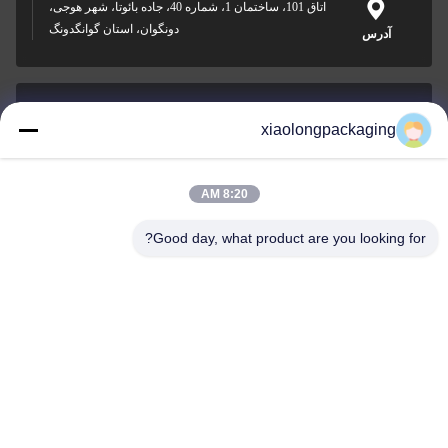
اتاق 101، ساختمان 1، شماره 40، جاده بائوتا، شهر هوجی،
دونگوان، استان گوانگدونگ
آدرس
xiaolongpackaging
Tina@xiaolongpackaging.com
ایمیل
8:20 AM
Good day, what product are you looking for?
0086-15322891631
تلفن
Dongguan Xiaolong Packaging Industry Co.,
Ltd.