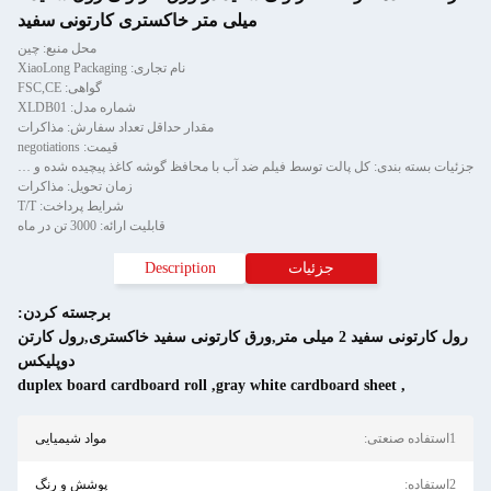
میلی متر خاکستری کارتونی سفید
محل منبع: چین
نام تجاری: XiaoLong Packaging
گواهی: FSC,CE
شماره مدل: XLDB01
مقدار حداقل تعداد سفارش: مذاکرات
قیمت: negotiations
جزئیات بسته بندی: کل پالت توسط فیلم ضد آب با محافظ گوشه کاغذ پیچیده شده و توسط نوار فلزی دو تکه ثابت می شود.
زمان تحویل: مذاکرات
شرایط پرداخت: T/T
قابلیت ارائه: 3000 تن در ماه
جزئیات
Description
برجسته کردن:
رول کارتونی سفید 2 میلی متر,ورق کارتونی سفید خاکستری,رول کارتن
دوپلیکس
duplex board cardboard roll
,
gray white cardboard sheet
,
1استفاده صنعتی:
مواد شیمیایی
2استفاده:
پوشش و رنگ