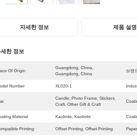
자세한 정보
제품 설명
세한 정보
Guangdong, China, 
ace Of Origin
브랜
Guangdong, China
odel Number
XL020-1
Indus
Candle, Photo Frame, Stickers, 
se:
Coati
Craft, Other Gift & Craft
ating Material:
Kaolinite, Kaolinite
Coati
mpatible Printing:
Offset Printing, Offset Printing
Paper