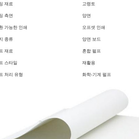
팅 재료
고령토
팅 측면
양면
환 가능한 인쇄
오프셋 인쇄
지 종류
양면 보드
프 재료
혼합 펄프
프 스타일
재활용
프 처리 유형
화학-기계 펄프