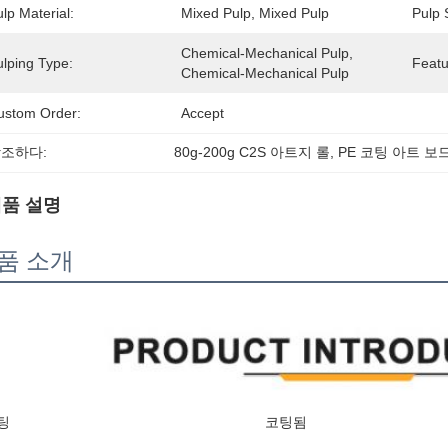
lp Material:
Mixed Pulp, Mixed Pulp
Pulp 
Chemical-Mechanical Pulp, 
ulping Type:
Featu
Chemical-Mechanical Pulp
ustom Order:
Accept
조하다:
80g-200g C2S 아트지 롤
, 
PE 코팅 아트 보
품 설명
품 소개
팅
코팅됨