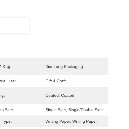
드 이름
XiaoLong Packaging
trial Use:
Gift & Craft
ng:
Coated, Coated
ng Side:
Single Side, Single/double Side
 Type:
Writing Paper, Writing Paper