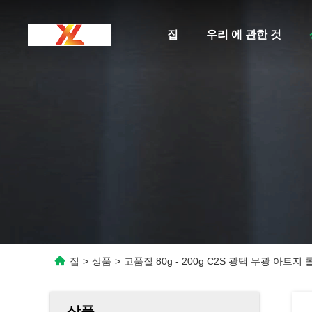
집
우리 에 관한 것
집
>
상품
>
고품질 80g - 200g C2S 광택 무광 아트지
상품