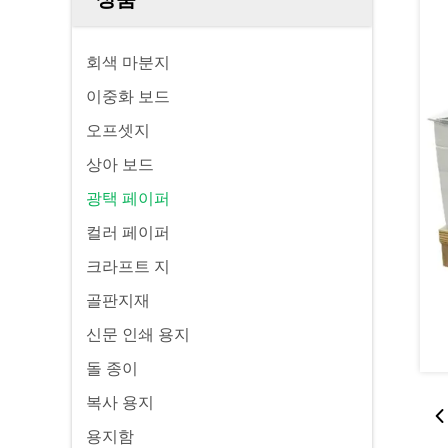
회색 마분지
이중화 보드
오프셋지
상아 보드
광택 페이퍼
컬러 페이퍼
크라프트 지
골판지재
신문 인쇄 용지
돌 종이
복사 용지
용지함