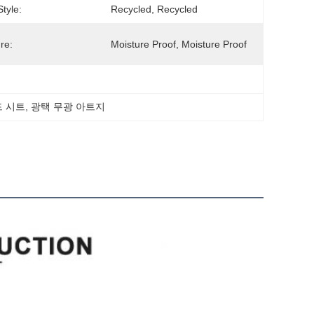
Style:
Recycled, Recycled
re:
Moisture Proof, Moisture Proof
드 시트
, 
광택 무광 아트지