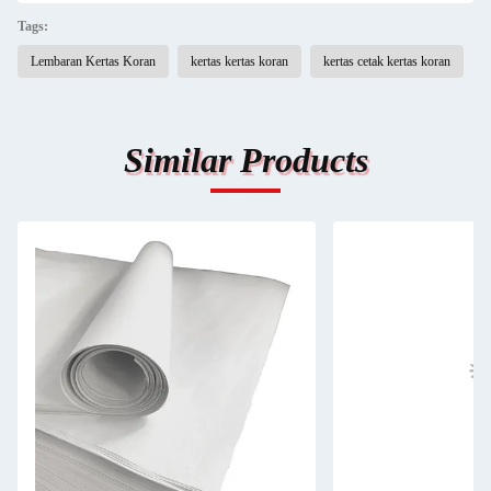
Tags:
Lembaran Kertas Koran
kertas kertas koran
kertas cetak kertas koran
Similar Products