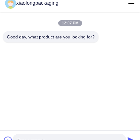
xiaolongpackaging
Tina@xiaolongpackaging.com
E-mail
12:07 PM
Good day, what product are you looking for?
0086-15322891631
Telepon
Dongguan Xiaolong Packaging Industry Co.,
Ltd.