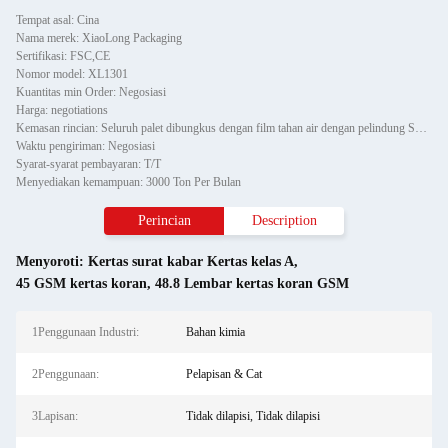
Tempat asal: Cina
Nama merek: XiaoLong Packaging
Sertifikasi: FSC,CE
Nomor model: XL1301
Kuantitas min Order: Negosiasi
Harga: negotiations
Kemasan rincian: Seluruh palet dibungkus dengan film tahan air dengan pelindung Sudut Kertas dan dipasang dengan dua
Waktu pengiriman: Negosiasi
Syarat-syarat pembayaran: T/T
Menyediakan kemampuan: 3000 Ton Per Bulan
Perincian
Description
Menyoroti:
Kertas surat kabar Kertas kelas A
,
45 GSM kertas koran
,
48.8 Lembar kertas koran GSM
1Penggunaan Industri:
Bahan kimia
2Penggunaan:
Pelapisan & Cat
3Lapisan:
Tidak dilapisi, Tidak dilapisi