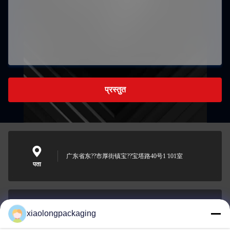
प्रस्तुत
广东省东??市厚街镇宝??宝塔路40号1 ̇101室
पता
xiaolongpackaging
Tina@xiaolongpackaging.com
ईमेल