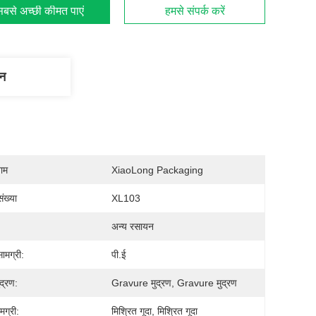
बसे अच्छी कीमत पाएं
हमसे संपर्क करें
णन
नाम
XiaoLong Packaging
ंख्या
XL103
अन्य रसायन
ामग्री:
पी.ई
द्रण:
Gravure मुद्रण, Gravure मुद्रण
मग्री:
मिश्रित गूदा, मिश्रित गूदा