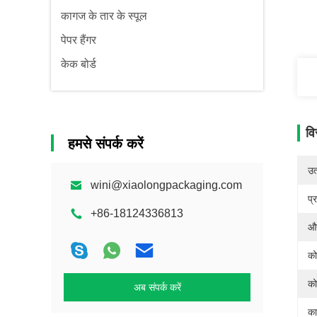
कागज के तार के स्पूल
पेपर हैंगर
केक बोर्ड
वि
हमसे संपर्क करें
उत्
wini@xiaolongpackaging.com
प्
+86-18124336813
औद
को
को
अब संपर्क करें
का