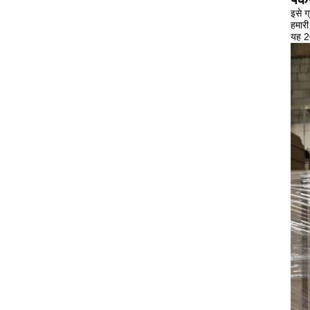
इसे ग
हमार
यह 2