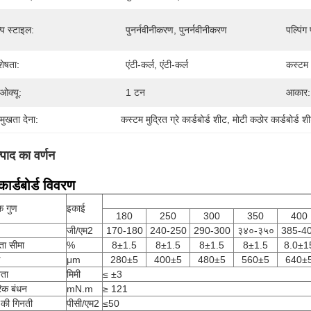
्प स्टाइल:
पुनर्नवीनीकरण, पुनर्नवीनीकरण
पल्पिंग
शेषता:
एंटी-कर्ल, एंटी-कर्ल
कस्टम
ओक्यू:
1 टन
आकार:
रमुखता देना:
कस्टम मुद्रित ग्रे कार्डबोर्ड शीट
, 
मोटी कठोर कार्डबोर्ड श
्पाद का वर्णन
 कार्डबोर्ड विवरण
क गुण
इकाई
180
250
300
350
400
जी/एम2
170-180
240-250
290-300
३४०-३५०
385-4
रता सीमा
%
8±1.5
8±1.5
8±1.5
8±1.5
8.0±1
ई
μm
280±5
400±5
480±5
560±5
640±
तता
मिमी
≤ ±3
िक बंधन
mN.m
≥ 121
 की गिनती
पीसी/एम2
≤50