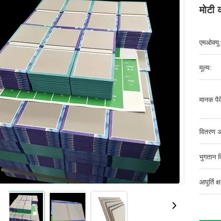
मोटी क
एमओक्यू:
मूल्य:
मानक पैक
वितरण अ
भुगतान व
आपूर्ति क्