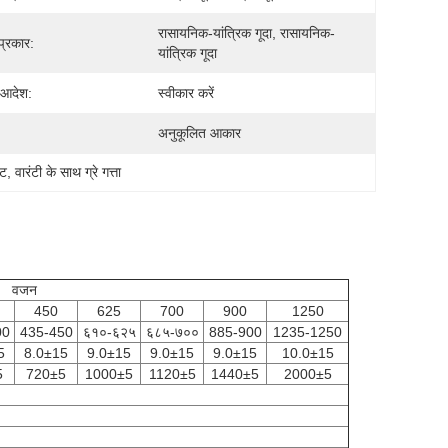
रासायनिक-यांत्रिक गूदा, रासायनिक-
 प्रकार:
यांत्रिक गूदा
 आदेश:
स्वीकार करें
अनुकूलित आकार
ीट
, 
वारंटी के साथ ग्रे गत्ता
वजन
450
625
700
900
1250
00
435-450
६१०-६२५
६८५-७००
885-900
1235-1250
5
8.0±15
9.0±15
9.0±15
9.0±15
10.0±15
5
720±5
1000±5
1120±5
1440±5
2000±5