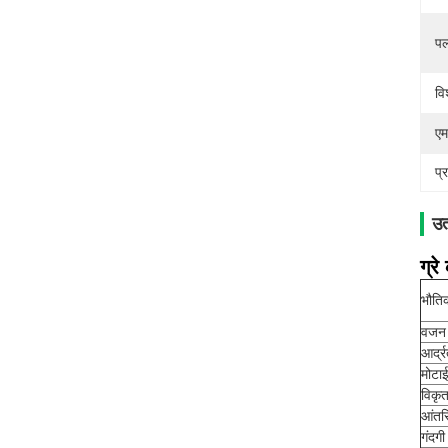
पल
वि
एम
प्
उत
ग्रे
भौति
वजन
आर्द्
मोटा
विकृ
आंतर
गंदगी