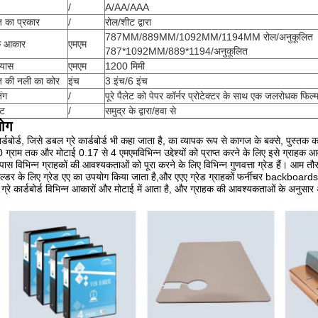
/
A/AA/AAA
 का प्रकार
/
रोल/शीट द्वारा
787MM/889MM/1092MM/1194MM रोल/अनुकूलित
क आकार
एमएम
787*1092MM/889*1194/अनुकूलित
्यास
एमएम
1200 मिमी
 की नली का कोर
इंच
3 इंच/6 इंच
िंग
/
पूरे पैलेट को पेपर कॉर्नर प्रोटेक्टर के साथ एक जलरोधक फिल्म द
ंट
/
समुद्र के द्वारा/हवा से
योग
कार्डबोर्ड, जिसे डबल ग्रे कार्डबोर्ड भी कहा जाता है, का व्यापक रूप से कागज के बक्से, पुस
ग्राम तक और मोटाई 0.17 से 4 एमएमविभिन्न उद्देश्यों को प्राप्त करने के लिए इसे ग्राह
 पास विभिन्न ग्राहकों की आवश्यकताओं को पूरा करने के लिए विभिन्न गुणवत्ता ग्रेड हैं। आ
ोल्डर के लिए ग्रेड एए का उपयोग किया जाता है,और एएए ग्रेड ग्राहकों फर्नीचर backboard
 ग्रे कार्डबोर्ड विभिन्न आकारों और मोटाई में आता है, और ग्राहक की आवश्यकताओं के अनुस