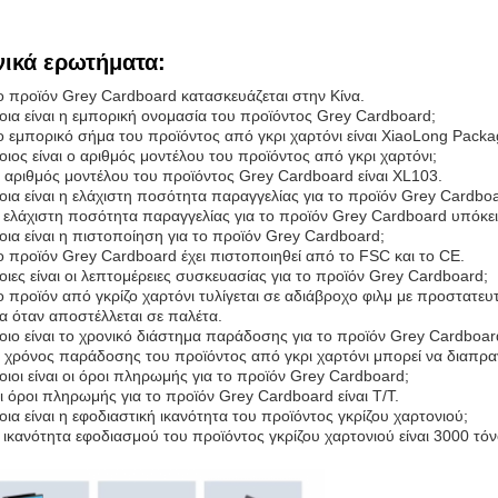
νικά ερωτήματα:
ο προϊόν Grey Cardboard κατασκευάζεται στην Κίνα.
οια είναι η εμπορική ονομασία του προϊόντος Grey Cardboard;
ο εμπορικό σήμα του προϊόντος από γκρι χαρτόνι είναι XiaoLong Packa
οιος είναι ο αριθμός μοντέλου του προϊόντος από γκρι χαρτόνι;
 αριθμός μοντέλου του προϊόντος Grey Cardboard είναι XL103.
οια είναι η ελάχιστη ποσότητα παραγγελίας για το προϊόν Grey Cardbo
 ελάχιστη ποσότητα παραγγελίας για το προϊόν Grey Cardboard υπόκει
οια είναι η πιστοποίηση για το προϊόν Grey Cardboard;
ο προϊόν Grey Cardboard έχει πιστοποιηθεί από το FSC και το CE.
οιες είναι οι λεπτομέρειες συσκευασίας για το προϊόν Grey Cardboard;
ο προϊόν από γκρίζο χαρτόνι τυλίγεται σε αδιάβροχο φιλμ με προστατευ
ία όταν αποστέλλεται σε παλέτα.
οιο είναι το χρονικό διάστημα παράδοσης για το προϊόν Grey Cardboar
 χρόνος παράδοσης του προϊόντος από γκρι χαρτόνι μπορεί να διαπρα
οιοι είναι οι όροι πληρωμής για το προϊόν Grey Cardboard;
ι όροι πληρωμής για το προϊόν Grey Cardboard είναι T/T.
οια είναι η εφοδιαστική ικανότητα του προϊόντος γκρίζου χαρτονιού;
 ικανότητα εφοδιασμού του προϊόντος γκρίζου χαρτονιού είναι 3000 τόν