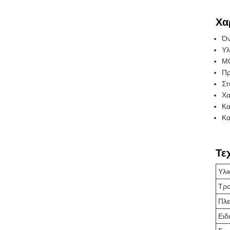
Χα
Όν
Υλ
MO
Πρ
Στ
Χα
Κα
Κα
Τε
Υλι
Τρ
Πλε
Ειδ