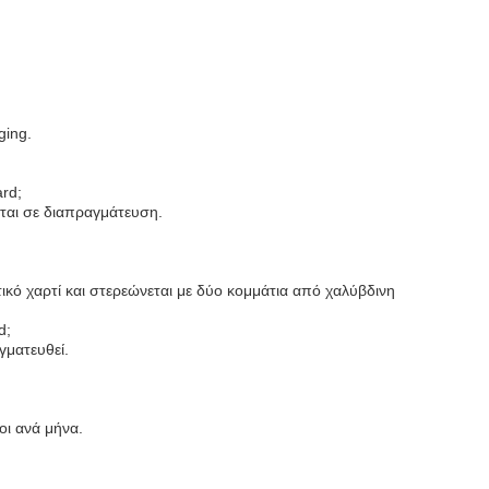
ging.
ard;
ται σε διαπραγμάτευση.
τικό χαρτί και στερεώνεται με δύο κομμάτια από χαλύβδινη
d;
γματευθεί.
οι ανά μήνα.