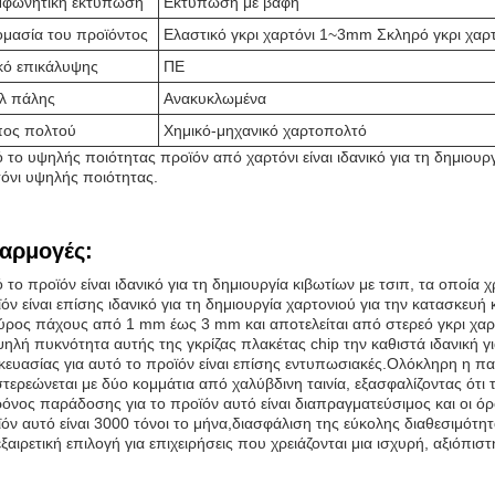
φωνητική εκτύπωση
Εκτύπωση με βαφή
μασία του προϊόντος
Ελαστικό γκρι χαρτόνι 1~3mm Σκληρό γκρι χαρτ
κό επικάλυψης
ΠΕ
λ πάλης
Ανακυκλωμένα
ος πολτού
Χημικό-μηχανικό χαρτοπολτό
 το υψηλής ποιότητας προϊόν από χαρτόνι είναι ιδανικό για τη δημιουρ
όνι υψηλής ποιότητας.
αρμογές:
 το προϊόν είναι ιδανικό για τη δημιουργία κιβωτίων με τσιπ, τα οποί
όν είναι επίσης ιδανικό για τη δημιουργία χαρτονιού για την κατασκευή
ύρος πάχους από 1 mm έως 3 mm και αποτελείται από στερεό γκρι χαρ
ηλή πυκνότητα αυτής της γκρίζας πλακέτας chip την καθιστά ιδανική γ
ευασίας για αυτό το προϊόν είναι επίσης εντυπωσιακές.Ολόκληρη η παλ
στερεώνεται με δύο κομμάτια από χαλύβδινη ταινία, εξασφαλίζοντας ότι 
όνος παράδοσης για το προϊόν αυτό είναι διαπραγματεύσιμος και οι όρ
όν αυτό είναι 3000 τόνοι το μήνα,διασφάλιση της εύκολης διαθεσιμότητας
εξαιρετική επιλογή για επιχειρήσεις που χρειάζονται μια ισχυρή, αξιόπι