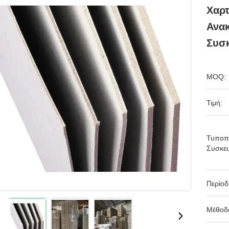
Χαρτ
Ανακ
Συσ
MOQ:
Τιμή:
Τυποπ
Συσκευ
Περίο
Μέθοδ