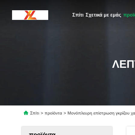
Σπίτι
Σχετικά με εμάς
προϊ
ΛΕΠ
Σπίτι
>
προϊόντα
>
Μονόπλευρη επίστρωση γκρίζου χα
προϊόντα