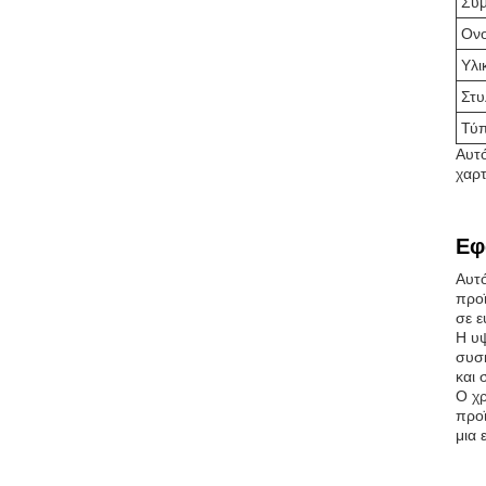
Συμ
Ονο
Υλι
Στυ
Τύπ
Αυτό
χαρτ
Εφ
Αυτό
προϊ
σε ε
Η υψ
συσκ
και 
Ο χρ
προϊ
μια 