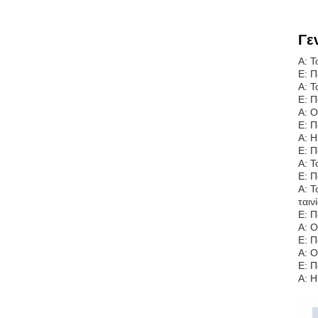
Γε
Α: Τ
Ε: Π
Α: Τ
Ε: Π
Α: Ο
Ε: Π
Α: Η
Ε: Π
Α: Τ
Ε: Π
Α: Τ
ταιν
Ε: Π
Α: Ο
Ε: Π
Α: Ο
Ε: Π
Α: Η