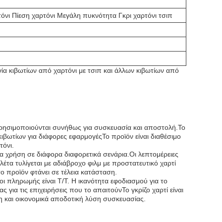
όνι Πίεση χαρτόνι Μεγάλη πυκνότητα Γκρι χαρτόνι τσιπ
γία κιβωτίων από χαρτόνι με τσιπ και άλλων κιβωτίων από
α χρησιμοποιούνται συνήθως για συσκευασία και αποστολή.Το
 κιβωτίων για διάφορες εφαρμογέςΤο προϊόν είναι διαθέσιμο
τόνι.
ια χρήση σε διάφορα διαφορετικά σενάρια.Οι λεπτομέρειες
έτα τυλίγεται με αδιάβροχο φιλμ με προστατευτικό χαρτί
το προϊόν φτάνει σε τέλεια κατάσταση.
οι πληρωμής είναι T/T. Η ικανότητα εφοδιασμού για το
 για τις επιχειρήσεις που το απαιτούνΤο γκρίζο χαρτί είναι
στη και οικονομικά αποδοτική λύση συσκευασίας.