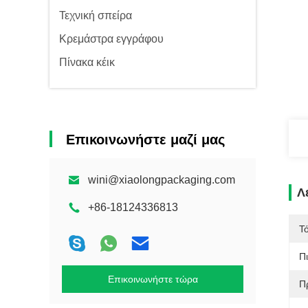
Τεχνική σπείρα
Κρεμάστρα εγγράφου
Πίνακα κέικ
Επικοινωνήστε μαζί μας
wini@xiaolongpackaging.com
Λ
+86-18124336813
Τ
Π
Επικοινωνήστε τώρα
Π