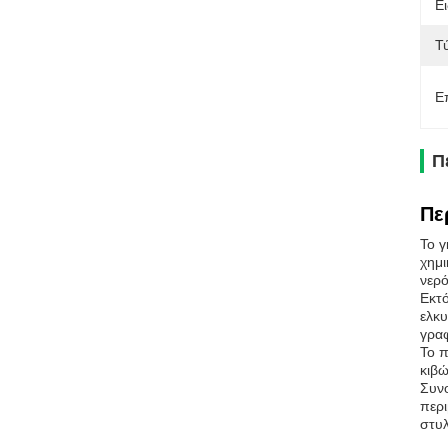
Ει
Τ
Ε
Π
Πε
Το γ
χημι
νερό
Εκτό
ελκυ
γραφ
Το π
κιβώ
Συνο
περι
στυλ