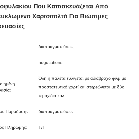
οφυλακίου Που Κατασκευάζεται Από
υκλωμένο Χαρτοπολτό Για Βιώσιμες
κευασίες
διαπραγματεύσεις
negotiations
Όλη η παλέτα τυλίγεται με αδιάβροχο φιλμ με
οιημένη
προστατευτικό χαρτί και στερεώνεται με δύο
ασία:
τεμαχίδια καλ
δος Παράδοσης:
διαπραγματεύσεις
ος Πληρωμής:
Τ/Τ