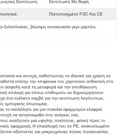
ωνητική Εκτύπωση:
Εκτύπωση Με Βαφή
ποιητικά:
Πιστοποιημένο FSC Και CE
ι ξυλοπίνακες
, 
βιώσιμη συσκευασία γκρι χαρτόνι
, 
οστασία και αντοχή, καθιστώντας το ιδανικό για χρήση σε
αθιστά επίσης την επιφάνεια του χαρτονιού ανθεκτική στο
ουν ασφαλή κατά τη μεταφορά και την αποθήκευση.
κυστική επιλογή για όσους επιθυμούν να δημιουργήσουν
χει ένα ευέλικτο καμβά για την εκτύπωση λογότυπων,
ούς εμπορικής επωνυμίας.
ας το κατάλληλο για μια ποικιλία εφαρμογών.ελαφριά
αντοχή να ανταποκριθεί στις ανάγκες σας.
 όσους αναζητούν μια υψηλής ποιότητας, φιλική προς το
ανικές εφαρμογές.Η επικάλυψή του σε PE, ανακυκλωμένο
ζονται αξιόπιστες και μακροχρόνιες λύσεις συσκευασίας.