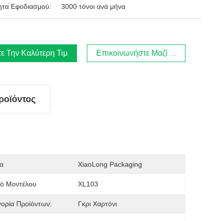
ητα Εφοδιασμού:
3000 τόνοι ανά μήνα
ε Την Καλύτερη Τιμή
Επικοινωνήστε Μαζί Μας
ροϊόντος
α
XiaoLong Packaging
μό Μοντέλου
XL103
ορία Προϊόντων:
Γκρι Χαρτόνι