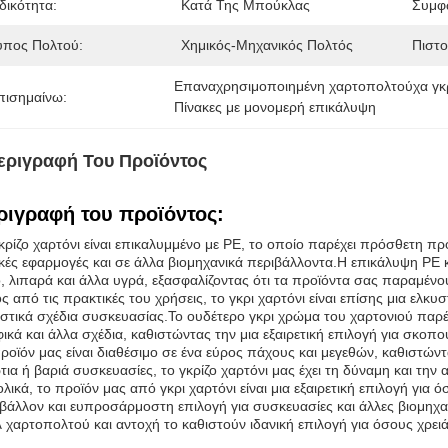
δικότητα:
Κατά Της Μπούκλας
Συμφ
ύπος Πολτού:
Χημικός-Μηχανικός Πολτός
Πιστο
Επαναχρησιμοποιημένη χαρτοπολτούχα γκρ
πισημαίνω:
Πίνακες με μονομερή επικάλυψη
εριγραφή Του Προϊόντος
ριγραφή του προϊόντος:
κρίζο χαρτόνι είναι επικαλυμμένο με PE, το οποίο παρέχει πρόσθετη πρ
κές εφαρμογές και σε άλλα βιομηχανικά περιβάλλοντα.Η επικάλυψη PE κ
, λιπαρά και άλλα υγρά, εξασφαλίζοντας ότι τα προϊόντα σας παραμέν
ς από τις πρακτικές του χρήσεις, το γκρι χαρτόνι είναι επίσης μια ελ
στικά σχέδια συσκευασίας.Το ουδέτερο γκρι χρώμα του χαρτονιού παρέ
ικά και άλλα σχέδια, καθιστώντας την μια εξαιρετική επιλογή για σκοπ
ροϊόν μας είναι διαθέσιμο σε ένα εύρος πάχους και μεγεθών, καθιστώντ
τια ή βαριά συσκευασίες, το γκρίζο χαρτόνι μας έχει τη δύναμη και την 
λικά, το προϊόν μας από γκρι χαρτόνι είναι μια εξαιρετική επιλογή για
βάλλον και ευπροσάρμοστη επιλογή για συσκευασίες και άλλες βιομηχ
 χαρτοπολτού και αντοχή το καθιστούν ιδανική επιλογή για όσους χρειά