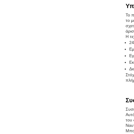
Υπ
Το π
το μ
σχετ
άρισ
Η τε
24
Εμ
Εγ
Εκ
Δι
Στόχ
πλήρ
Συ
Συσκ
Αυτό
του 
Ναυτ
Μπορ