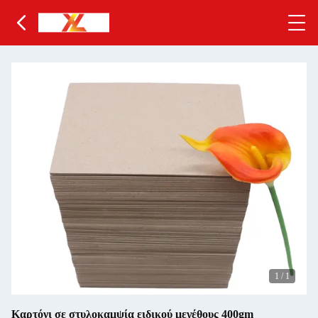
1
/
1
Καρτόνι σε στυλοκαμψία ειδικού μεγέθους 400gm