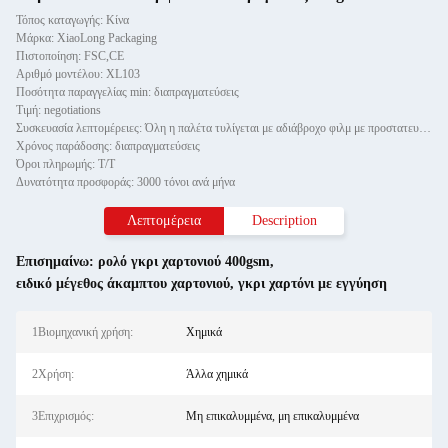
Τόπος καταγωγής: Κίνα
Μάρκα: XiaoLong Packaging
Πιστοποίηση: FSC,CE
Αριθμό μοντέλου: XL103
Ποσότητα παραγγελίας min: διαπραγματεύσεις
Τιμή: negotiations
Συσκευασία λεπτομέρειες: Όλη η παλέτα τυλίγεται με αδιάβροχο φιλμ με προστατευτικό χαρτί και στερεώνεται με δύο τεμαχίδια καλ
Χρόνος παράδοσης: διαπραγματεύσεις
Όροι πληρωμής: Τ/Τ
Δυνατότητα προσφοράς: 3000 τόνοι ανά μήνα
Λεπτομέρεια
Description
Επισημαίνω:
ρολό γκρι χαρτονιού 400gsm
,
ειδικό μέγεθος άκαμπτου χαρτονιού
,
γκρι χαρτόνι με εγγύηση
1Βιομηχανική χρήση:
Χημικά
2Χρήση:
Άλλα χημικά
3Επιχρισμός:
Μη επικαλυμμένα, μη επικαλυμμένα