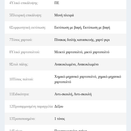
4Υλικό επικάλυψης:
ΠΕ
5Πλευρική επικάλυψη:
Μονή πλευρά
6Συμφωνητική εκτύπωση:
Εκτύπωση με βαφή, Εκτύπωση με βαφή
7Τύπος χαρτιού:
Πίνακας διπλής κατασκευής, χαρτί γκρι
8Υλικό χαρτοπολτού:
Μεικτό χαρτοπολτό, μικτό χαρτοπολτό
9Στυλ πάλης:
Ανακυκλωμένο, Ανακυκλωμένο
Χημικό-μηχανικό χαρτοπολτό, χημικό-μηχανικό
10Τύπος πολτού:
χαρτοπολτό
11Ειδικότητα:
Αντι-σκουλή, Αντι-σκουλή
12Προσαρμοσμένη παραγγελία:
Δέξου
13Τροποποιημένο:
1 τόνος