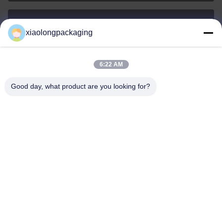
xiaolongpackaging
Tina@xiaolongpackaging.com
Ηλεκτρονικό
6:22 AM
Good day, what product are you looking for?
0086-15322891631
Τηλεφώνημα
Dongguan Xiaolong Packaging Industry Co.,
Ltd.