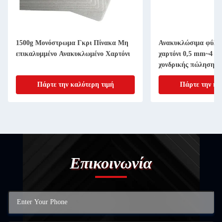
1500g Μονόστρωμα Γκρι Πίνακα Μη
Ανακυκλώσιμα φύλλα
επικαλυμμένο Ανακυκλωμένο Χαρτόνι
χαρτόνι 0,5 mm~4 m
χονδρικής πώλησης
Πάρτε την καλύτερη τιμή
Πάρτε την κα
Επικοινωνία