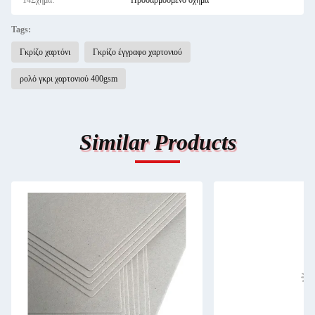
14Σχήμα:
Προσαρμοσμένο σχήμα
Tags:
Γκρίζο χαρτόνι
Γκρίζο έγγραφο χαρτονιού
ρολό γκρι χαρτονιού 400gsm
Similar Products