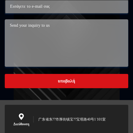
υποβολή
广东省东??市厚街镇宝??宝塔路40号1 ̇101室
Διεύθυνση