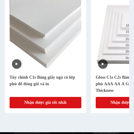
Tùy chỉnh C1s Bảng giấy ngà có lớp
Gloss C1s C2s Bảng g
phủ để đóng gói và in
phủ AAA AA A Gra
Thickness
Nhận được giá tốt nhất
Nhận được gi