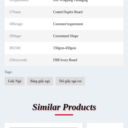
16Application:
Gift Wrapping Packaging
17Name:
Coated Duplex Board
18Design:
Customer'requirement
19Shape:
Customized Shape
20GSM:
150gsm-450gsm
21Keywords:
FBB Ivory Board
Tags:
Giấy Ngà
Bảng giấy ngà
Thẻ giấy ngà voi
Similar Products