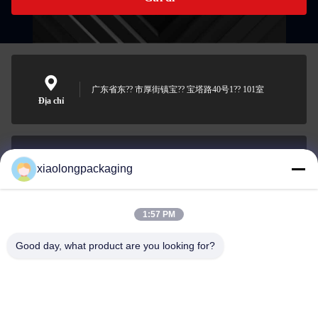
广东省东?? 市厚街镇宝?? 宝塔路40号1?? 101室
Địa chỉ
xiaolongpackaging
Tina@xiaolongpackaging.com
Email
1:57 PM
Good day, what product are you looking for?
0086-15322891631
Điện thoại