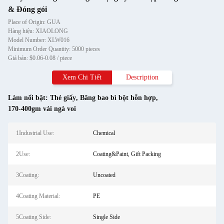
& Đóng gói
Place of Origin: GUA
Hàng hiệu: XIAOLONG
Model Number: XLW016
Minimum Order Quantity: 5000 pieces
Giá bán: $0.06-0.08 / piece
Xem Chi Tiết
Description
Làm nổi bật:
Thẻ giấy
,
Băng bao bì bột hỗn hợp
,
170-400gm vải ngà voi
1Industrial Use:
Chemical
2Use:
Coating&Paint, Gift Packing
3Coating:
Uncoated
4Coating Material:
PE
5Coating Side:
Single Side