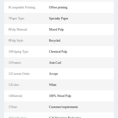
6Compatible Printing:
Offset printing
7Paper Type:
Specialty Paper
8Pulp Material:
Mixed Pulp
9Pulp Style:
Recycled
10Pulping Type:
Chemical Pulp
11Feature:
Anti-Curl
12Custom Order:
Accept
13Color:
White
14Material:
100% Wood Pulp
15Size:
Customes'requirements