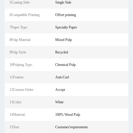
5Coating Side:
Single Side
6Compatible Printing:
Offset printing
7Paper Type:
Specialty Paper
8Pulp Material:
Mixed Pulp
9Pulp Style:
Recycled
10Pulping Type:
Chemical Pulp
11Feature:
Anti-Curl
12Custom Order:
Accept
13Color:
White
14Material:
100% Wood Pulp
15Size:
Customes'requirements