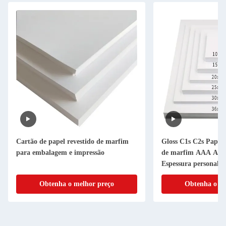
Cartão de papel revestido de marfim
Gloss C1s C2s Papel 
para embalagem e impressão
de marfim AAA AA
Espessura personaliz
Obtenha o melhor preço
Obtenha o me