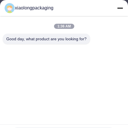
xiaolongpackaging
Tina@xiaolongpackaging.com
メール
1:36 AM
Good day, what product are you looking for?
0086-15322891631
電話
Dongguan Xiaolong Packaging Industry Co.,
Ltd.