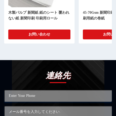
木製パルプ 新聞紙 紙のシート 覆われ
45-70Gsm 新聞
ない紙 新聞印刷 印刷用ロール
刷用紙の巻紙
お問い合わせ
お問い
連絡先