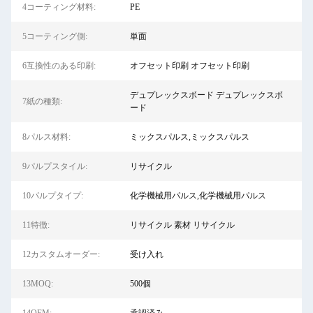
4コーティング材料:
PE
5コーティング側:
単面
6互換性のある印刷:
オフセット印刷 オフセット印刷
デュプレックスボード デュプレックスボ
7紙の種類:
ード
8パルス材料:
ミックスパルス,ミックスパルス
9パルプスタイル:
リサイクル
10パルプタイプ:
化学機械用パルス,化学機械用パルス
11特徴:
リサイクル 素材 リサイクル
12カスタムオーダー:
受け入れ
13MOQ:
500個