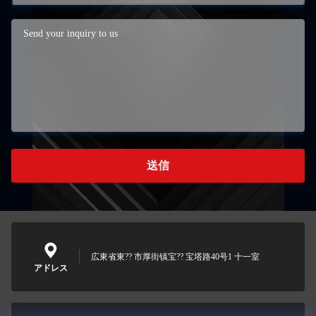
送信
広東省東?? 市厚街镇宝?? 宝塔路40号1 十一室
アドレス