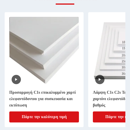
Προσαρμογή C1s επικαλυμμένο χαρτί
Λάμψη C1s C2s Τεχν
ελεφαντόδοντου για συσκευασία και
χαρτόνι ελεφαντόδο
εκτύπωση
βαθμός
Πάρτε την καλύτερη τιμή
Πάρτε την κα