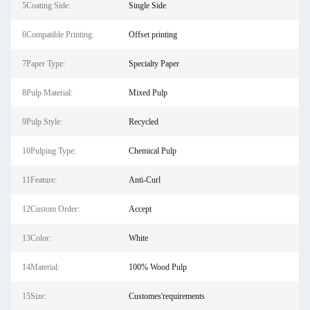
5Coating Side:
Single Side
6Compatible Printing:
Offset printing
7Paper Type:
Specialty Paper
8Pulp Material:
Mixed Pulp
9Pulp Style:
Recycled
10Pulping Type:
Chemical Pulp
11Feature:
Anti-Curl
12Custom Order:
Accept
13Color:
White
14Material:
100% Wood Pulp
15Size:
Customes'requirements