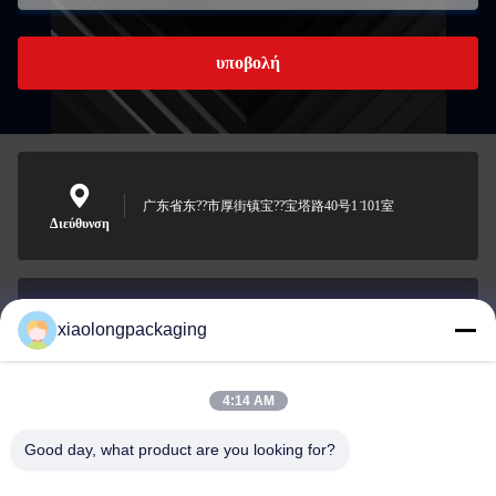
υποβολή
广东省东??市厚街镇宝??宝塔路40号1 ̇101室
Διεύθυνση
xiaolongpackaging
Tina@xiaolongpackaging.com
Ηλεκτρονικό
4:14 AM
Good day, what product are you looking for?
0086-15322891631
Τηλεφώνημα