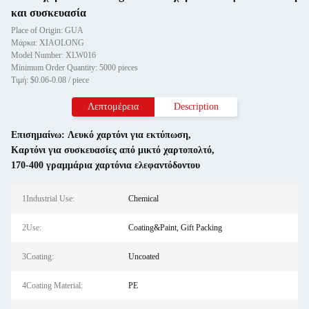
και συσκευασία
Place of Origin: GUA
Μάρκα: XIAOLONG
Model Number: XLW016
Minimum Order Quantity: 5000 pieces
Τιμή: $0.06-0.08 / piece
Λεπτομέρεια
Description
Επισημαίνω:
Λευκό χαρτόνι για εκτύπωση
,
Καρτόνι για συσκευασίες από μικτό χαρτοπολτό
,
170-400 γραμμάρια χαρτόνια ελεφαντόδοντου
1Industrial Use:
Chemical
2Use:
Coating&Paint, Gift Packing
3Coating:
Uncoated
4Coating Material:
PE