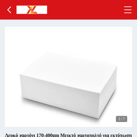
2
/
7
Λευκό χαρτόνι 170-400gm Μεικτό χαρτοπολτό για εκτύπωση